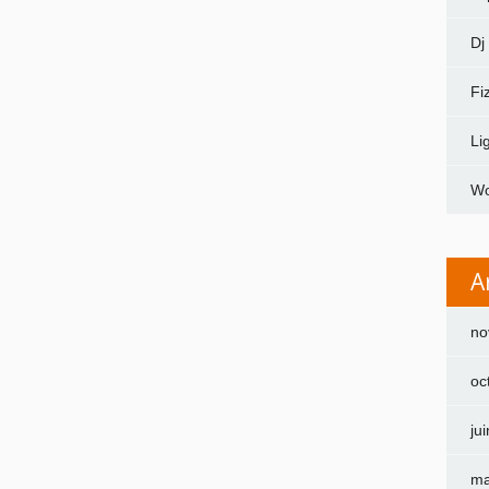
Dj
Fi
Li
Wo
A
no
oc
ju
ma