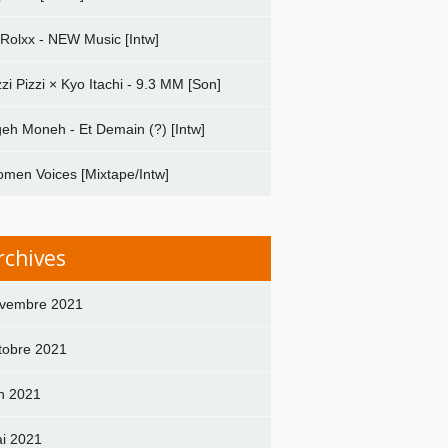
 Rolxx - NEW Music [Intw]
zzi Pizzi × Kyo Itachi - 9.3 MM [Son]
geh Moneh - Et Demain (?) [Intw]
men Voices [Mixtape/Intw]
rchives
vembre 2021
tobre 2021
in 2021
i 2021