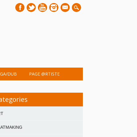
mail
GA/DUB
PAGE @RTISTE
ategories
RT
EATMAKING