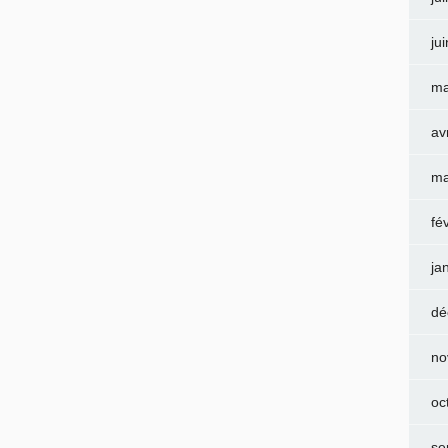
ju
ma
av
ma
fé
ja
dé
no
oc
se