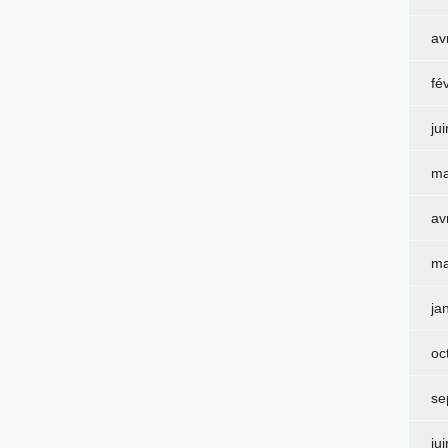
av
fé
ju
ma
av
ma
ja
oc
se
ju