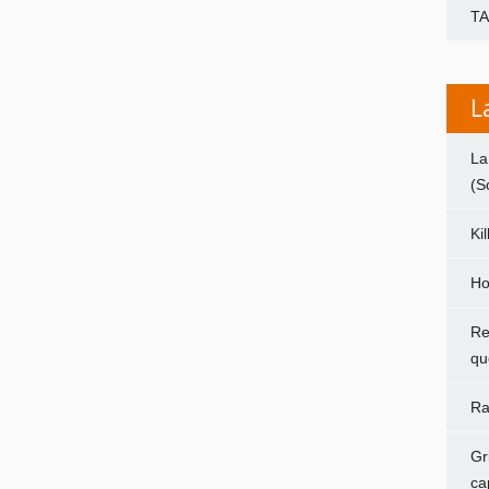
T
L
La
(S
Ki
Ho
Re
qu
Ra
Gr
ca