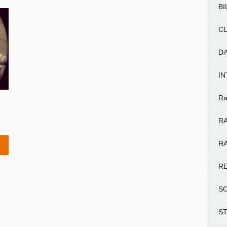
BI
CL
D
I
Ra
RA
RA
R
S
S