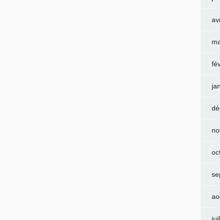
av
ma
fé
ja
dé
no
oc
se
ao
jui