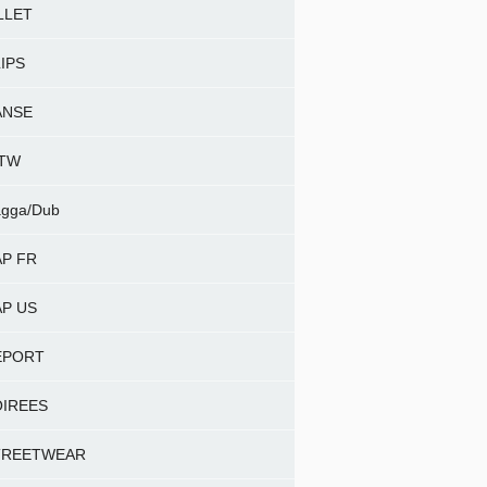
LLET
IPS
ANSE
NTW
gga/Dub
P FR
P US
EPORT
OIREES
TREETWEAR