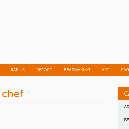
RAP US
REPORT
BEATMAKING
ART
RAG
 chef
C
A
B