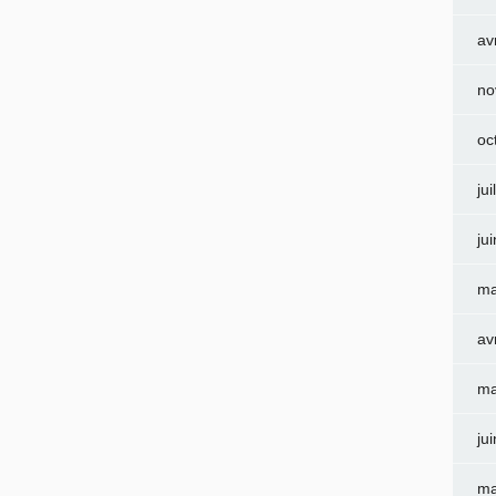
av
no
oc
jui
ju
ma
av
ma
ju
ma