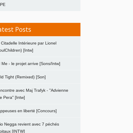
APE
atest Posts
 Citadelle Intérieure par Lionel
oulChildren) [Intw]
ll Me - le projet arrive [Sons/Intw]
ld Tight (Remixed) [Son]
ncontre avec Maj Trafyk - "Advienne
e Pera" [Intw]
ppeuses en liberté [Concours]
io Negga revient avec 7 péchés
pitaux [INTW]