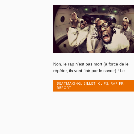
Non, le rap n’est pas mort (à force de le
répéter, ils vont finir par le savoir) ! Le...
BEATMAKING
,
BILLET
,
CLIPS
,
RAP FR
,
REPORT