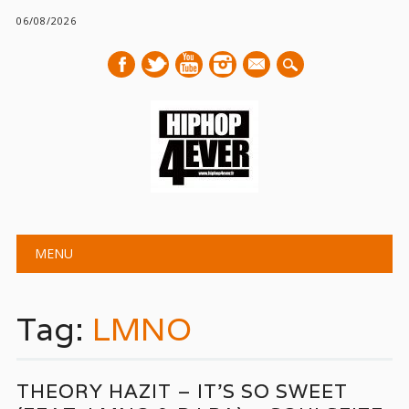
06/08/2026
mail
Main menu
Skip
MENU
to
content
Tag:
LMNO
THEORY HAZIT – IT’S SO SWEET