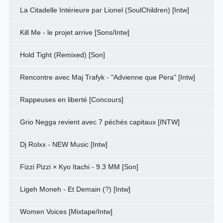
La Citadelle Intérieure par Lionel (SoulChildren) [Intw]
Kill Me - le projet arrive [Sons/Intw]
Hold Tight (Remixed) [Son]
Rencontre avec Maj Trafyk - "Advienne que Pera" [Intw]
Rappeuses en liberté [Concours]
Grio Negga revient avec 7 péchés capitaux [INTW]
Dj Rolxx - NEW Music [Intw]
Fizzi Pizzi × Kyo Itachi - 9.3 MM [Son]
Ligeh Moneh - Et Demain (?) [Intw]
Women Voices [Mixtape/Intw]