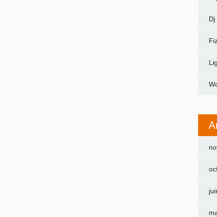
Dj
Fi
Li
Wo
A
no
oc
ju
ma