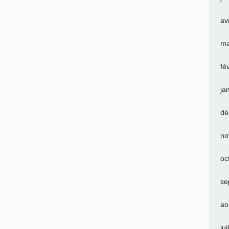
av
ma
fé
ja
dé
no
oc
se
ao
jui