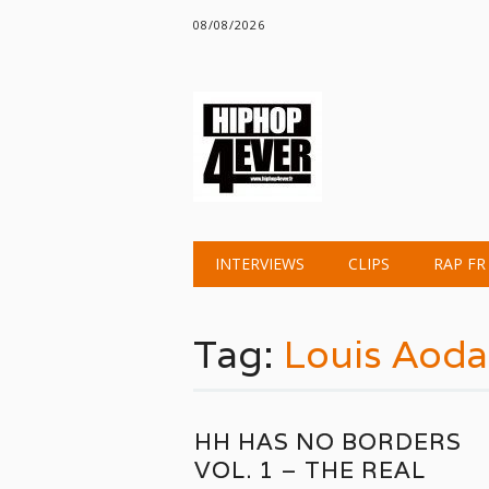
08/08/2026
Main menu
Skip
INTERVIEWS
CLIPS
RAP FR
to
content
Tag:
Louis Aoda
HH HAS NO BORDERS
VOL. 1 – THE REAL