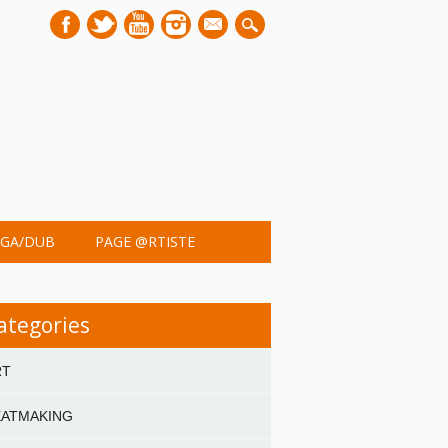
mail
GA/DUB
PAGE @RTISTE
ategories
RT
EATMAKING