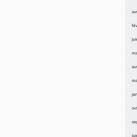
av
fé
ju
ma
av
ma
ja
oc
se
ju