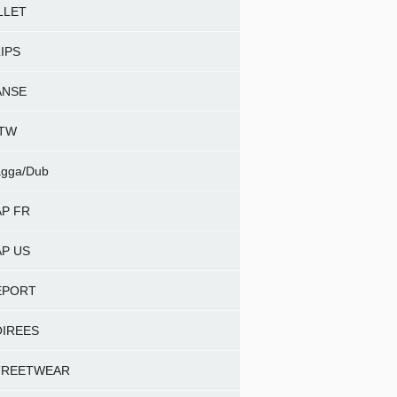
LLET
IPS
ANSE
NTW
gga/Dub
P FR
P US
EPORT
OIREES
TREETWEAR