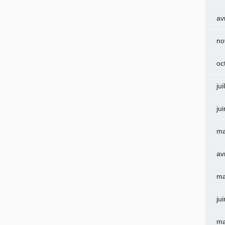
av
no
oc
jui
ju
ma
av
ma
ju
ma