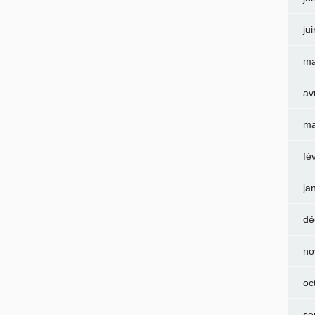
ju
ma
av
ma
fé
ja
dé
no
oc
se