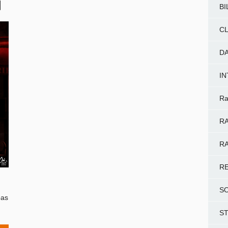
]
BI
CL
D
I
Ra
RA
RA
R
S
pas
S