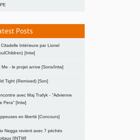
APE
atest Posts
 Citadelle Intérieure par Lionel
oulChildren) [Intw]
ll Me - le projet arrive [Sons/Intw]
ld Tight (Remixed) [Son]
ncontre avec Maj Trafyk - "Advienne
e Pera" [Intw]
ppeuses en liberté [Concours]
io Negga revient avec 7 péchés
pitaux [INTW]