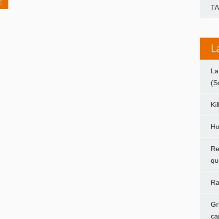
E
T
L
La
(S
Ki
Ho
Re
qu
Ra
Gr
ca