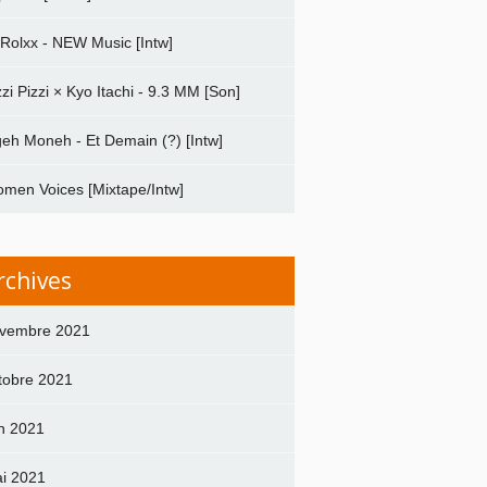
 Rolxx - NEW Music [Intw]
zzi Pizzi × Kyo Itachi - 9.3 MM [Son]
geh Moneh - Et Demain (?) [Intw]
men Voices [Mixtape/Intw]
rchives
vembre 2021
tobre 2021
in 2021
i 2021