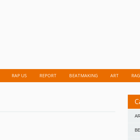
RAP US
REPORT
BEATMAKING
ART
RAG
C
A
B