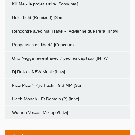
Kill Me - le projet arrive [Sons/Intw]
Hold Tight (Remixed) [Son]
Rencontre avec Maj Trafyk - "Advienne que Pera" [Intw]
Rappeuses en liberté [Concours]
Grio Negga revient avec 7 péchés capitaux [INTW]
Dj Rolxx - NEW Music [Intw]
Fizzi Pizzi × Kyo Itachi - 9.3 MM [Son]
Ligeh Moneh - Et Demain (?) [Intw]
Women Voices [Mixtape/Intw]