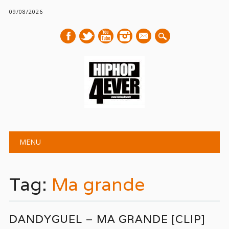
09/08/2026
mail
Main menu
Skip
MENU
to
content
Tag:
Ma grande
DANDYGUEL – MA GRANDE [CLIP]