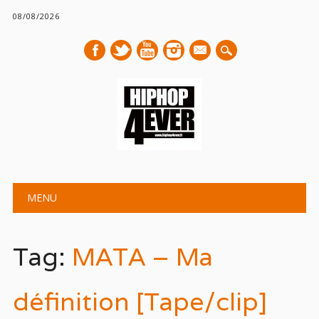
08/08/2026
mail
Main menu
Skip
MENU
to
content
Tag:
MATA – Ma
définition [Tape/clip]