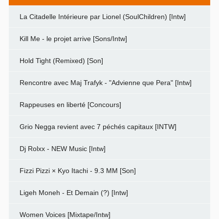
La Citadelle Intérieure par Lionel (SoulChildren) [Intw]
Kill Me - le projet arrive [Sons/Intw]
Hold Tight (Remixed) [Son]
Rencontre avec Maj Trafyk - "Advienne que Pera" [Intw]
Rappeuses en liberté [Concours]
Grio Negga revient avec 7 péchés capitaux [INTW]
Dj Rolxx - NEW Music [Intw]
Fizzi Pizzi × Kyo Itachi - 9.3 MM [Son]
Ligeh Moneh - Et Demain (?) [Intw]
Women Voices [Mixtape/Intw]