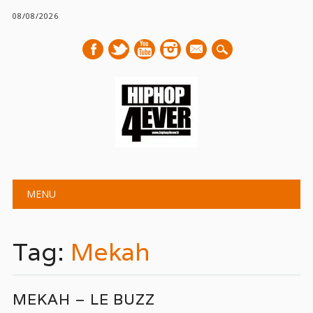
08/08/2026
mail
Main menu
Skip
MENU
to
content
Tag:
Mekah
MEKAH – LE BUZZ