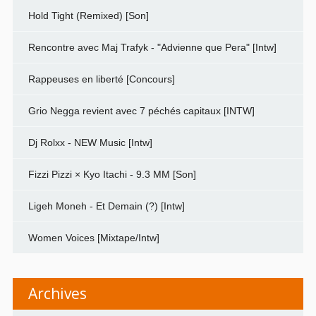
Hold Tight (Remixed) [Son]
Rencontre avec Maj Trafyk - "Advienne que Pera" [Intw]
Rappeuses en liberté [Concours]
Grio Negga revient avec 7 péchés capitaux [INTW]
Dj Rolxx - NEW Music [Intw]
Fizzi Pizzi × Kyo Itachi - 9.3 MM [Son]
Ligeh Moneh - Et Demain (?) [Intw]
Women Voices [Mixtape/Intw]
Archives