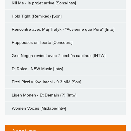
Kill Me - le projet arrive [Sons/Intw]
Hold Tight (Remixed) [Son]
Rencontre avec Maj Trafyk - "Advienne que Pera" [Intw]
Rappeuses en liberté [Concours]
Grio Negga revient avec 7 péchés capitaux [INTW]
Dj Rolxx - NEW Music [Intw]
Fizzi Pizzi × Kyo Itachi - 9.3 MM [Son]
Ligeh Moneh - Et Demain (?) [Intw]
Women Voices [Mixtape/Intw]