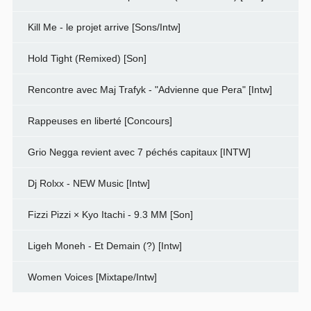
Kill Me - le projet arrive [Sons/Intw]
Hold Tight (Remixed) [Son]
Rencontre avec Maj Trafyk - "Advienne que Pera" [Intw]
Rappeuses en liberté [Concours]
Grio Negga revient avec 7 péchés capitaux [INTW]
Dj Rolxx - NEW Music [Intw]
Fizzi Pizzi × Kyo Itachi - 9.3 MM [Son]
Ligeh Moneh - Et Demain (?) [Intw]
Women Voices [Mixtape/Intw]