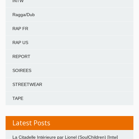
INTW
Ragga/Dub
RAP FR
RAP US
REPORT
SOIREES
STREETWEAR
TAPE
Latest Posts
La Citadelle Intérieure par Lionel (SoulChildren) [Intw]