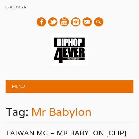
09/08/2026
mail
Main menu
Skip
MENU
to
content
Tag:
Mr Babylon
TAIWAN MC – MR BABYLON [CLIP]