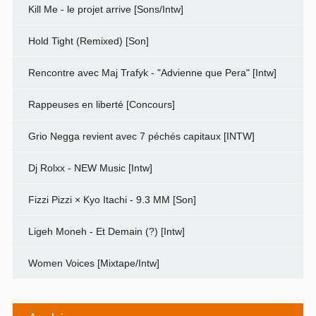
Kill Me - le projet arrive [Sons/Intw]
Hold Tight (Remixed) [Son]
Rencontre avec Maj Trafyk - "Advienne que Pera" [Intw]
Rappeuses en liberté [Concours]
Grio Negga revient avec 7 péchés capitaux [INTW]
Dj Rolxx - NEW Music [Intw]
Fizzi Pizzi × Kyo Itachi - 9.3 MM [Son]
Ligeh Moneh - Et Demain (?) [Intw]
Women Voices [Mixtape/Intw]