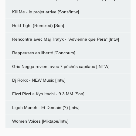
Kill Me - le projet arrive [Sons/Intw]
Hold Tight (Remixed) [Son]
Rencontre avec Maj Trafyk - "Advienne que Pera" [Intw]
Rappeuses en liberté [Concours]
Grio Negga revient avec 7 péchés capitaux [INTW]
Dj Rolxx - NEW Music [Intw]
Fizzi Pizzi × Kyo Itachi - 9.3 MM [Son]
Ligeh Moneh - Et Demain (?) [Intw]
Women Voices [Mixtape/Intw]