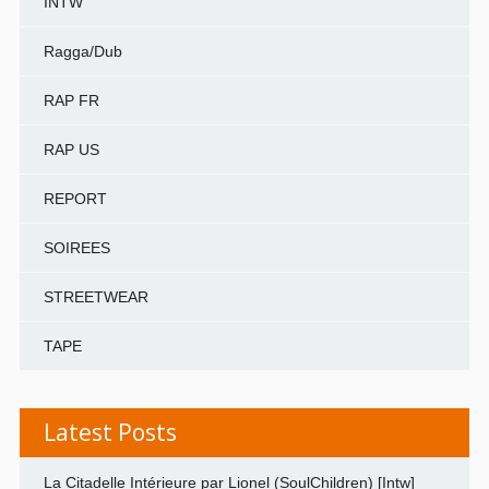
INTW
Ragga/Dub
RAP FR
RAP US
REPORT
SOIREES
STREETWEAR
TAPE
Latest Posts
La Citadelle Intérieure par Lionel (SoulChildren) [Intw]