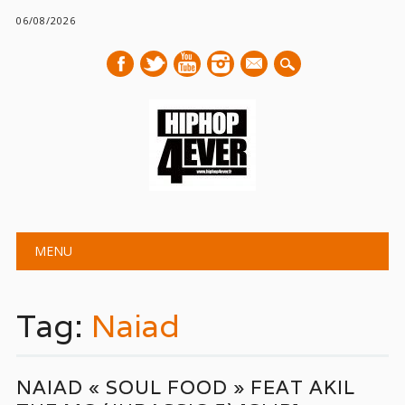
06/08/2026
mail
Main menu
Skip
MENU
to
content
Tag:
Naiad
NAIAD « SOUL FOOD » FEAT AKIL