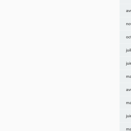
av
no
oc
jui
ju
ma
av
ma
ju
ma