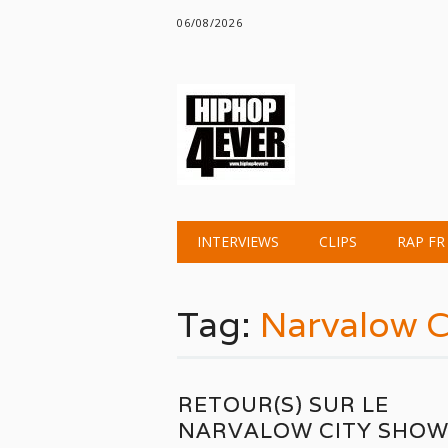
06/08/2026
Main menu
Skip
INTERVIEWS
CLIPS
RAP FR
to
content
Tag:
Narvalow C
RETOUR(S) SUR LE
NARVALOW CITY SHO