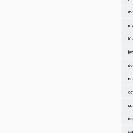
av
ma
fé
ja
dé
no
oc
se
ao
jui