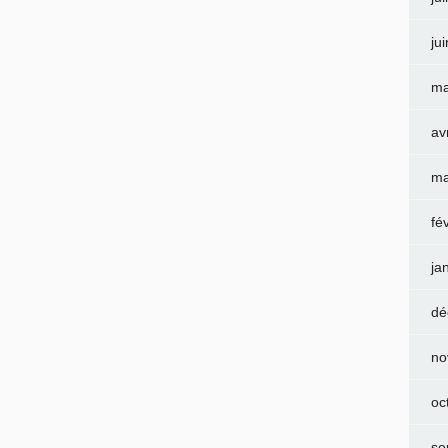
ju
ma
av
ma
fé
ja
dé
no
oc
se