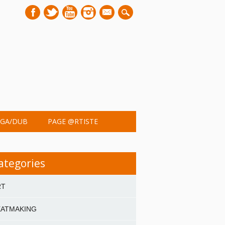
mail
GA/DUB
PAGE @RTISTE
ategories
RT
EATMAKING