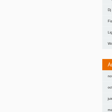
Dj
Fi
Li
Wo
A
no
oc
ju
ma