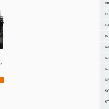
BI
CL
D
I
Ra
RA
ns
RA
T
R
S
S