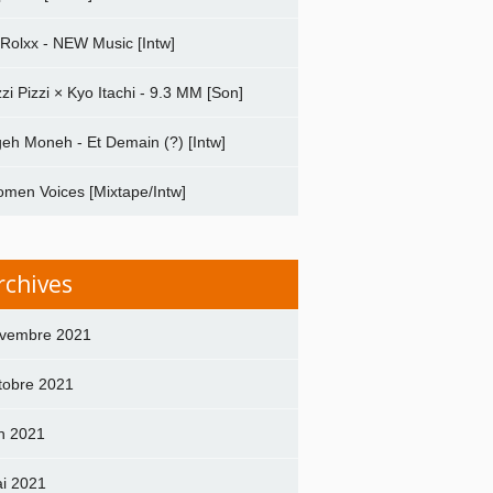
 Rolxx - NEW Music [Intw]
zzi Pizzi × Kyo Itachi - 9.3 MM [Son]
geh Moneh - Et Demain (?) [Intw]
men Voices [Mixtape/Intw]
rchives
vembre 2021
tobre 2021
in 2021
i 2021