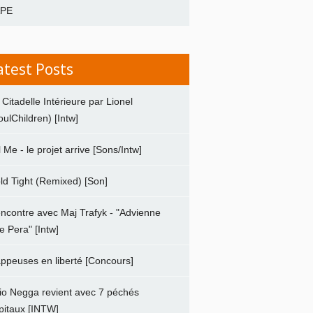
APE
atest Posts
 Citadelle Intérieure par Lionel
oulChildren) [Intw]
ll Me - le projet arrive [Sons/Intw]
ld Tight (Remixed) [Son]
ncontre avec Maj Trafyk - "Advienne
e Pera" [Intw]
ppeuses en liberté [Concours]
io Negga revient avec 7 péchés
pitaux [INTW]