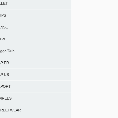
LLET
IPS
ANSE
NTW
gga/Dub
P FR
P US
EPORT
OIREES
TREETWEAR