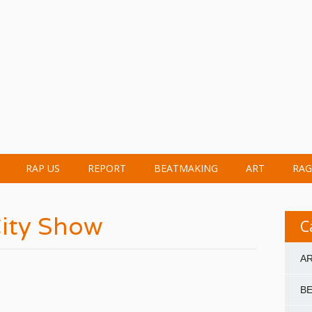
RAP US
REPORT
BEATMAKING
ART
RAG
ity Show
C
A
B
W