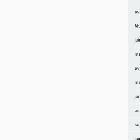
av
fé
ju
ma
av
ma
ja
oc
se
ju