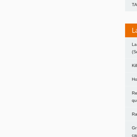
T
L
La
(S
Ki
Ho
Re
qu
Ra
Gr
ca