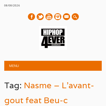
08/08/2026
mail
Main menu
Skip
MENU
to
content
Tag:
Nasme – L’avant-
gout feat Beu-c