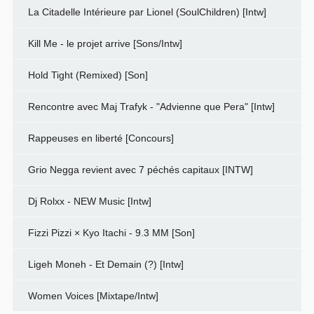
La Citadelle Intérieure par Lionel (SoulChildren) [Intw]
Kill Me - le projet arrive [Sons/Intw]
Hold Tight (Remixed) [Son]
Rencontre avec Maj Trafyk - "Advienne que Pera" [Intw]
Rappeuses en liberté [Concours]
Grio Negga revient avec 7 péchés capitaux [INTW]
Dj Rolxx - NEW Music [Intw]
Fizzi Pizzi × Kyo Itachi - 9.3 MM [Son]
Ligeh Moneh - Et Demain (?) [Intw]
Women Voices [Mixtape/Intw]