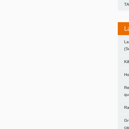
T
L
La
(S
Ki
Ho
Re
qu
Ra
Gr
ca