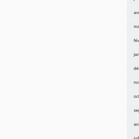
av
ma
fé
ja
dé
no
oc
se
ao
jui