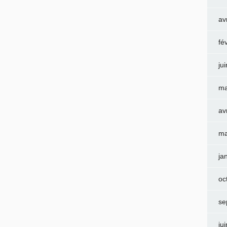
av
fé
ju
ma
av
ma
ja
oc
se
ju