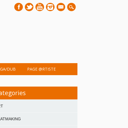
mail
GA/DUB
PAGE @RTISTE
ategories
RT
EATMAKING