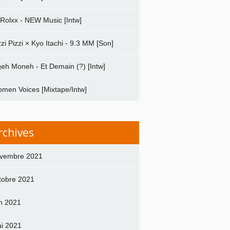
 Rolxx - NEW Music [Intw]
zzi Pizzi × Kyo Itachi - 9.3 MM [Son]
geh Moneh - Et Demain (?) [Intw]
men Voices [Mixtape/Intw]
rchives
vembre 2021
tobre 2021
in 2021
i 2021