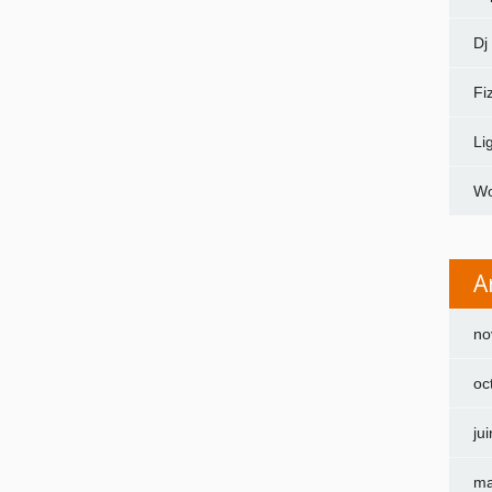
Dj
Fi
Li
Wo
A
no
oc
ju
ma