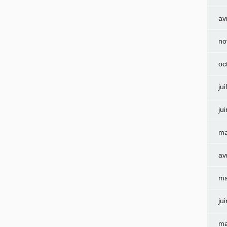
av
no
oc
jui
ju
ma
av
ma
ju
ma