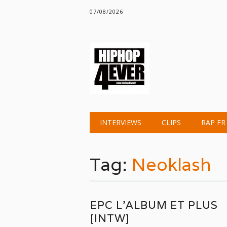
07/08/2026
Main menu
Skip
INTERVIEWS
CLIPS
RAP FR
to
content
Tag:
Neoklash
EPC L’ALBUM ET PLUS
[INTW]