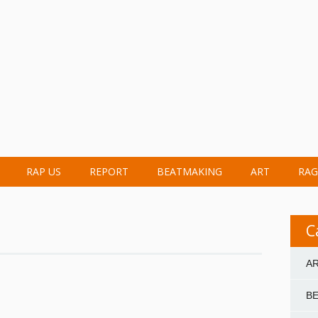
RAP US
REPORT
BEATMAKING
ART
RAG
C
A
B