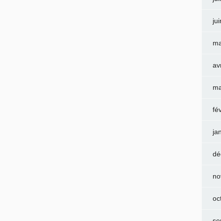
ju
ma
av
ma
fé
ja
dé
no
oc
se