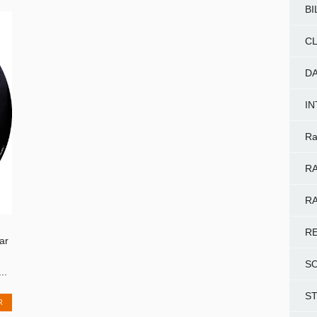
BI
CL
D
I
Ra
RA
RA
R
ar
S
..
S
R