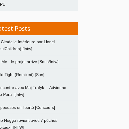
APE
atest Posts
 Citadelle Intérieure par Lionel
oulChildren) [Intw]
ll Me - le projet arrive [Sons/Intw]
ld Tight (Remixed) [Son]
ncontre avec Maj Trafyk - "Advienne
e Pera" [Intw]
ppeuses en liberté [Concours]
io Negga revient avec 7 péchés
pitaux [INTW]