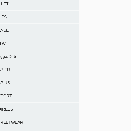
LLET
IPS
ANSE
NTW
gga/Dub
P FR
P US
EPORT
OIREES
TREETWEAR