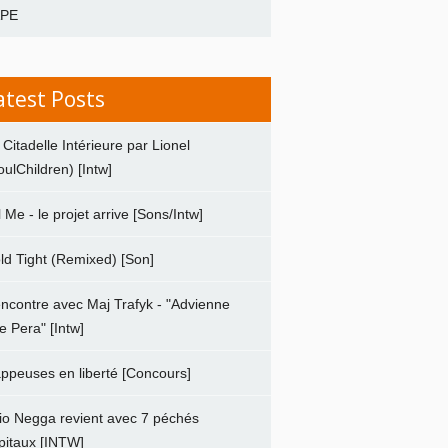
APE
atest Posts
 Citadelle Intérieure par Lionel
oulChildren) [Intw]
ll Me - le projet arrive [Sons/Intw]
ld Tight (Remixed) [Son]
ncontre avec Maj Trafyk - "Advienne
e Pera" [Intw]
ppeuses en liberté [Concours]
io Negga revient avec 7 péchés
pitaux [INTW]