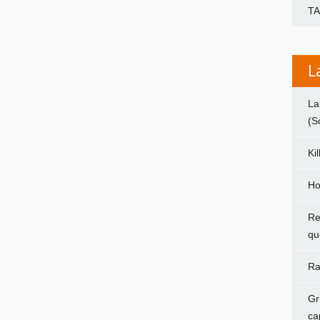
T
L
La
(S
Ki
Ho
Re
qu
Ra
Gr
ca