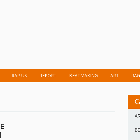
RAP US
REPORT
BEATMAKING
ART
RAG
C
A
NE
B
]