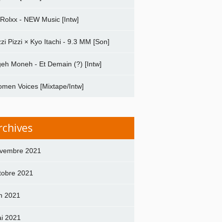
 Rolxx - NEW Music [Intw]
zzi Pizzi × Kyo Itachi - 9.3 MM [Son]
geh Moneh - Et Demain (?) [Intw]
men Voices [Mixtape/Intw]
rchives
vembre 2021
tobre 2021
in 2021
i 2021