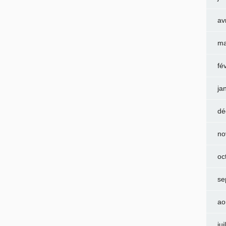
av
ma
fé
ja
dé
no
oc
se
ao
jui