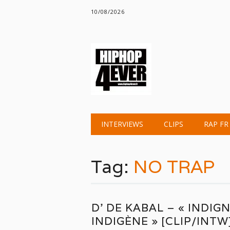
10/08/2026
Main menu
Skip
INTERVIEWS
CLIPS
RAP FR
to
content
Tag:
NO TRAP
D’ DE KABAL – « INDIG
INDIGÈNE » [CLIP/INTW