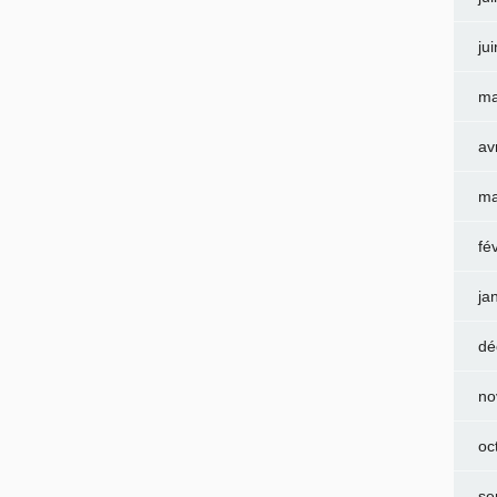
ju
ma
av
ma
fé
ja
dé
no
oc
se