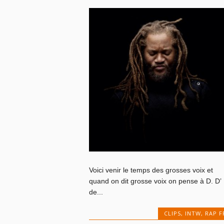
Voici venir le temps des grosses voix et
quand on dit grosse voix on pense à D. D’
de...
CLIPS
,
INTW
,
RAP F