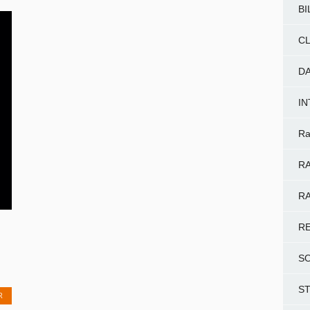
BI
CL
D
I
Ra
RA
RA
R
S
S
R