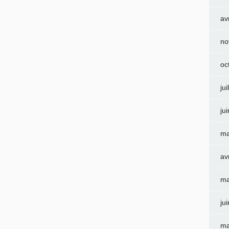
av
no
oc
jui
ju
ma
av
ma
ju
ma