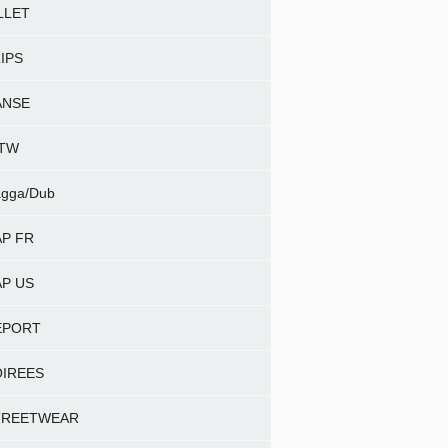
LLET
IPS
ANSE
NTW
gga/Dub
P FR
P US
EPORT
OIREES
TREETWEAR