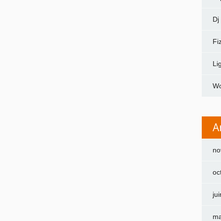
Dj
Fi
Li
Wo
A
no
oc
ju
ma