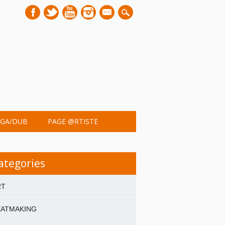
mail
GA/DUB
PAGE @RTISTE
ategories
RT
EATMAKING