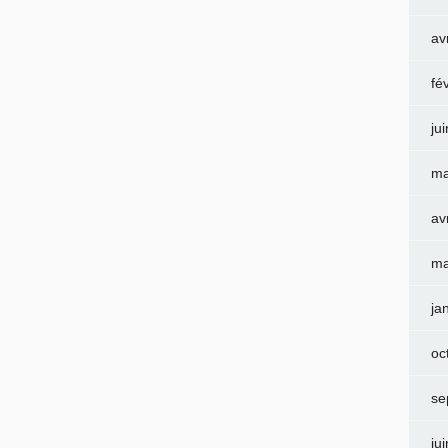
av
fé
ju
ma
av
ma
ja
oc
se
ju