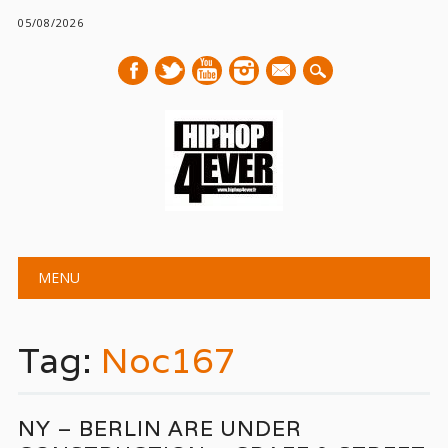
05/08/2026
mail
Main menu
Skip
MENU
to
content
Tag:
Noc167
NY – BERLIN ARE UNDER