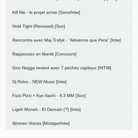
Kill Me - le projet arrive [Sons/Intw]
Hold Tight (Remixed) [Son]
Rencontre avec Maj Trafyk - "Advienne que Pera" [Intw]
Rappeuses en liberté [Concours]
Grio Negga revient avec 7 péchés capitaux [INTW]
Dj Rolxx - NEW Music [Intw]
Fizzi Pizzi × Kyo Itachi - 9.3 MM [Son]
Ligeh Moneh - Et Demain (?) [Intw]
Women Voices [Mixtape/Intw]