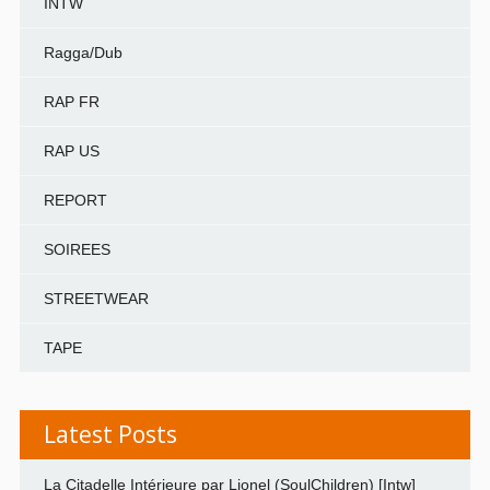
INTW
Ragga/Dub
RAP FR
RAP US
REPORT
SOIREES
STREETWEAR
TAPE
Latest Posts
La Citadelle Intérieure par Lionel (SoulChildren) [Intw]