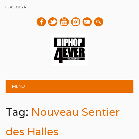
08/08/2026
mail
Main menu
Skip
MENU
to
content
Tag:
Nouveau Sentier
des Halles