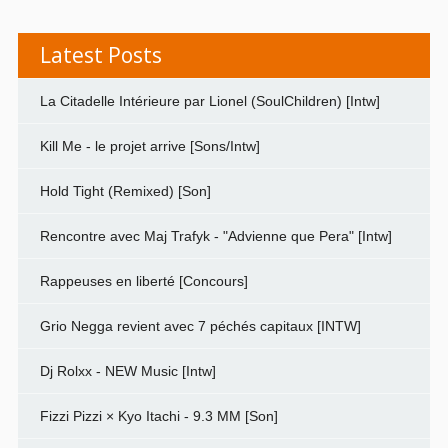
Latest Posts
La Citadelle Intérieure par Lionel (SoulChildren) [Intw]
Kill Me - le projet arrive [Sons/Intw]
Hold Tight (Remixed) [Son]
Rencontre avec Maj Trafyk - "Advienne que Pera" [Intw]
Rappeuses en liberté [Concours]
Grio Negga revient avec 7 péchés capitaux [INTW]
Dj Rolxx - NEW Music [Intw]
Fizzi Pizzi × Kyo Itachi - 9.3 MM [Son]