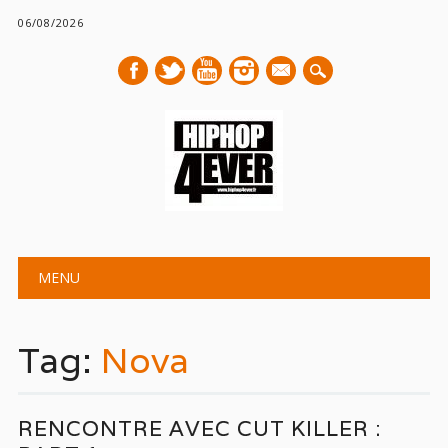
06/08/2026
mail
Main menu
Skip
MENU
to
content
Tag:
Nova
RENCONTRE AVEC CUT KILLER :