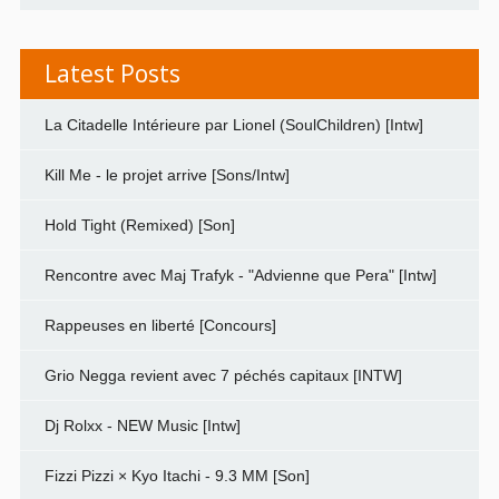
Latest Posts
La Citadelle Intérieure par Lionel (SoulChildren) [Intw]
Kill Me - le projet arrive [Sons/Intw]
Hold Tight (Remixed) [Son]
Rencontre avec Maj Trafyk - "Advienne que Pera" [Intw]
Rappeuses en liberté [Concours]
Grio Negga revient avec 7 péchés capitaux [INTW]
Dj Rolxx - NEW Music [Intw]
Fizzi Pizzi × Kyo Itachi - 9.3 MM [Son]