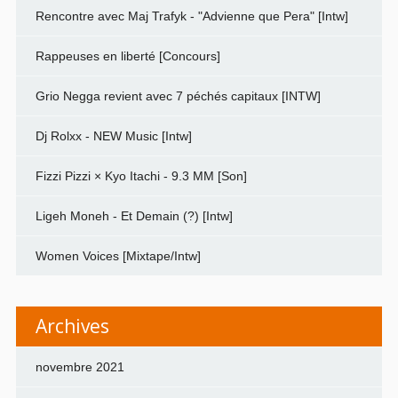
Rencontre avec Maj Trafyk - "Advienne que Pera" [Intw]
Rappeuses en liberté [Concours]
Grio Negga revient avec 7 péchés capitaux [INTW]
Dj Rolxx - NEW Music [Intw]
Fizzi Pizzi × Kyo Itachi - 9.3 MM [Son]
Ligeh Moneh - Et Demain (?) [Intw]
Women Voices [Mixtape/Intw]
Archives
novembre 2021