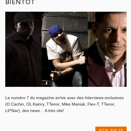
BIENTÔT
Le numéro 7 du magazine arrive avec des Interviews exclusives
(O.Cachin, OL Kainry, TTenor, Mike Maniak, Flex-T, TTenor,
Lil*Star), des news… A très vite!
INTW
,
RAP FR