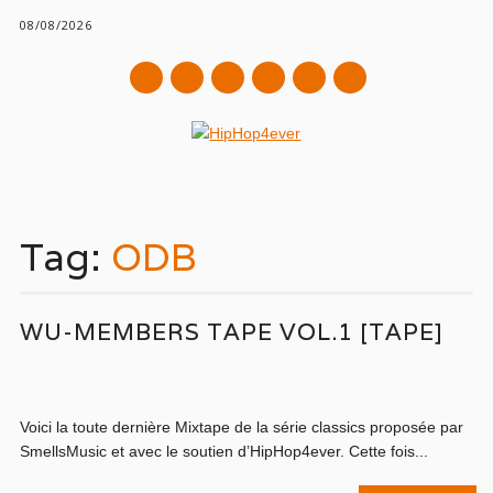
08/08/2026
mail
Main menu
Skip
to
Tag:
ODB
content
WU-MEMBERS TAPE VOL.1 [TAPE]
Voici la toute dernière Mixtape de la série classics proposée par
SmellsMusic et avec le soutien d’HipHop4ever. Cette fois...