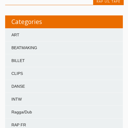
RAP US
,
TAPE
Categories
ART
BEATMAKING
BILLET
CLIPS
DANSE
INTW
Ragga/Dub
RAP FR