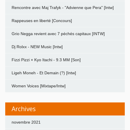
Rencontre avec Maj Trafyk - "Advienne que Pera" [Intw]
Rappeuses en liberté [Concours]
Grio Negga revient avec 7 péchés capitaux [INTW]
Dj Rolxx - NEW Music [Intw]
Fizzi Pizzi × Kyo Itachi - 9.3 MM [Son]
Ligeh Moneh - Et Demain (?) [Intw]
Women Voices [Mixtape/Intw]
Archives
novembre 2021