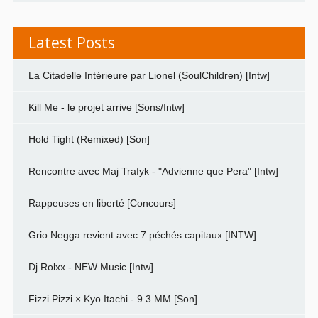
Latest Posts
La Citadelle Intérieure par Lionel (SoulChildren) [Intw]
Kill Me - le projet arrive [Sons/Intw]
Hold Tight (Remixed) [Son]
Rencontre avec Maj Trafyk - "Advienne que Pera" [Intw]
Rappeuses en liberté [Concours]
Grio Negga revient avec 7 péchés capitaux [INTW]
Dj Rolxx - NEW Music [Intw]
Fizzi Pizzi × Kyo Itachi - 9.3 MM [Son]