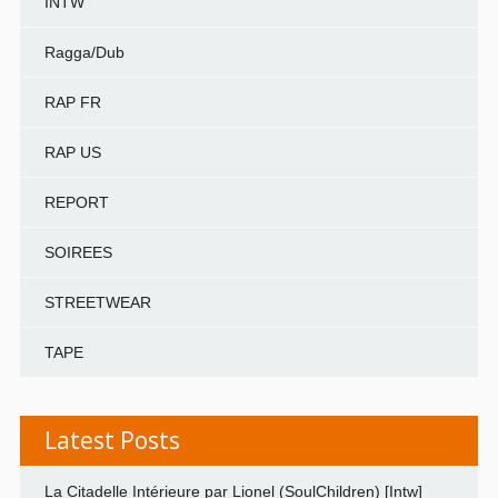
INTW
Ragga/Dub
RAP FR
RAP US
REPORT
SOIREES
STREETWEAR
TAPE
Latest Posts
La Citadelle Intérieure par Lionel (SoulChildren) [Intw]