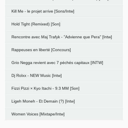
Kill Me - le projet arrive [Sons/Intw]
Hold Tight (Remixed) [Son]
Rencontre avec Maj Trafyk - "Advienne que Pera" [Intw]
Rappeuses en liberté [Concours]
Grio Negga revient avec 7 péchés capitaux [INTW]
Dj Rolxx - NEW Music [Intw]
Fizzi Pizzi × Kyo Itachi - 9.3 MM [Son]
Ligeh Moneh - Et Demain (?) [Intw]
Women Voices [Mixtape/Intw]