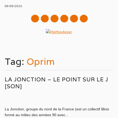
08/08/2026
mail
Main menu
Skip
to
Tag:
Oprim
content
LA JONCTION – LE POINT SUR LE J
[SON]
La Jonction, groupe du nord de la France (est un collectif lillois
formé au milieu des années 90 avec...