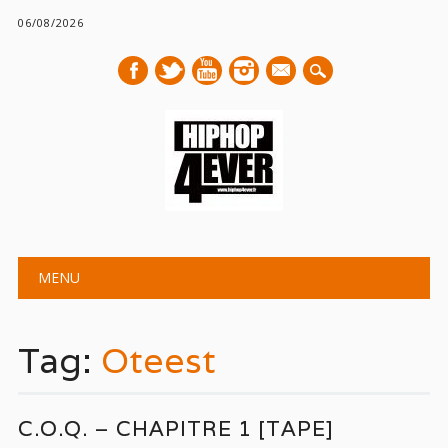
06/08/2026
mail
Main menu
Skip
MENU
to
content
Tag:
Oteest
C.O.Q. – CHAPITRE 1 [TAPE]