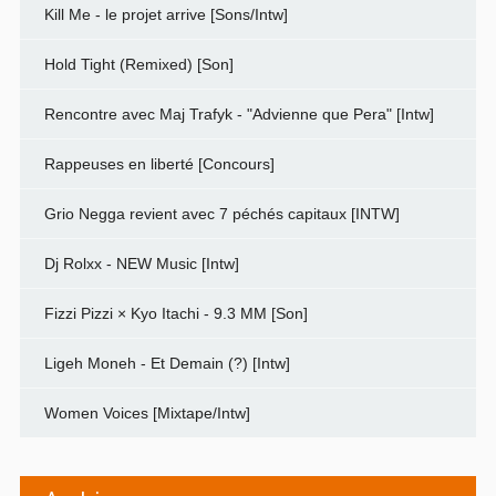
Kill Me - le projet arrive [Sons/Intw]
Hold Tight (Remixed) [Son]
Rencontre avec Maj Trafyk - "Advienne que Pera" [Intw]
Rappeuses en liberté [Concours]
Grio Negga revient avec 7 péchés capitaux [INTW]
Dj Rolxx - NEW Music [Intw]
Fizzi Pizzi × Kyo Itachi - 9.3 MM [Son]
Ligeh Moneh - Et Demain (?) [Intw]
Women Voices [Mixtape/Intw]