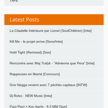
TAPE
Latest Posts
La Citadelle Intérieure par Lionel (SoulChildren) [Intw]
Kill Me - le projet arrive [Sons/Intw]
Hold Tight (Remixed) [Son]
Rencontre avec Maj Trafyk - "Advienne que Pera" [Intw]
Rappeuses en liberté [Concours]
Grio Negga revient avec 7 péchés capitaux [INTW]
Dj Rolxx - NEW Music [Intw]
Fizzi Pizzi × Kyo Itachi - 9.3 MM [Son]