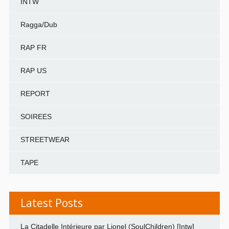
INTW
Ragga/Dub
RAP FR
RAP US
REPORT
SOIREES
STREETWEAR
TAPE
Latest Posts
La Citadelle Intérieure par Lionel (SoulChildren) [Intw]