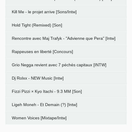
Kill Me - le projet arrive [Sons/Intw]
Hold Tight (Remixed) [Son]
Rencontre avec Maj Trafyk - "Advienne que Pera" [Intw]
Rappeuses en liberté [Concours]
Grio Negga revient avec 7 péchés capitaux [INTW]
Dj Rolxx - NEW Music [Intw]
Fizzi Pizzi × Kyo Itachi - 9.3 MM [Son]
Ligeh Moneh - Et Demain (?) [Intw]
Women Voices [Mixtape/Intw]