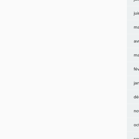
ju
ma
av
ma
fé
ja
dé
no
oc
se