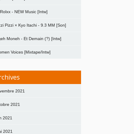
 Rolxx - NEW Music [Intw]
zzi Pizzi × Kyo Itachi - 9.3 MM [Son]
geh Moneh - Et Demain (?) [Intw]
men Voices [Mixtape/Intw]
rchives
vembre 2021
tobre 2021
in 2021
i 2021