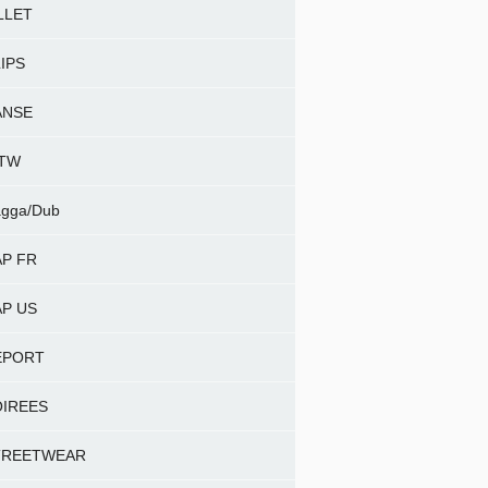
LLET
IPS
ANSE
NTW
gga/Dub
P FR
P US
EPORT
OIREES
TREETWEAR