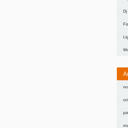
Dj
Fi
Li
Wo
A
no
oc
ju
ma