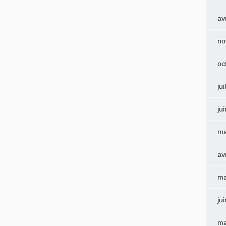
av
no
oc
jui
ju
ma
av
ma
ju
ma