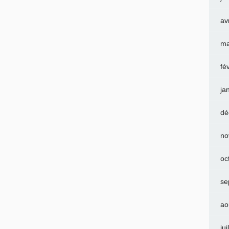
av
ma
fé
ja
dé
no
oc
se
ao
jui