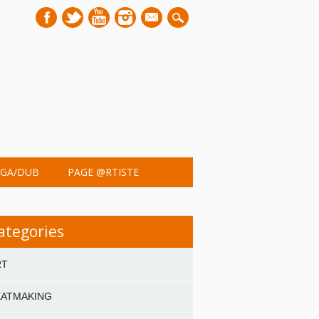
mail
GA/DUB
PAGE @RTISTE
ategories
RT
EATMAKING