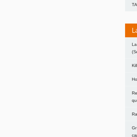
T
L
La
(S
Ki
Ho
Re
qu
Ra
Gr
ca