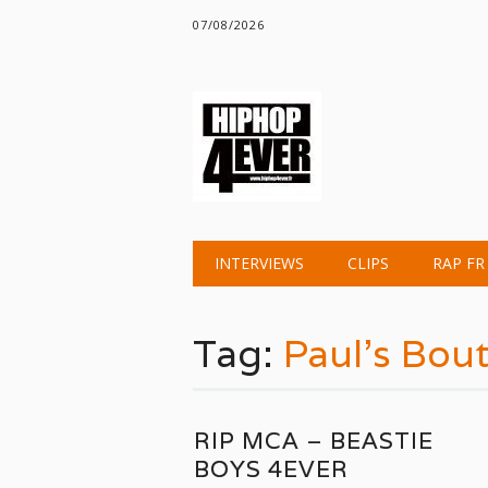
07/08/2026
Main menu
Skip
INTERVIEWS
CLIPS
RAP FR
to
content
Tag:
Paul’s Bou
RIP MCA – BEASTIE
BOYS 4EVER