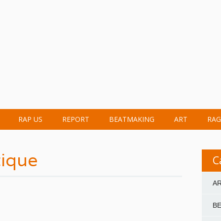
RAP US
REPORT
BEATMAKING
ART
RAG
tique
C
A
B