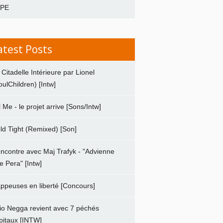
APE
atest Posts
 Citadelle Intérieure par Lionel
oulChildren) [Intw]
ll Me - le projet arrive [Sons/Intw]
ld Tight (Remixed) [Son]
ncontre avec Maj Trafyk - "Advienne
e Pera" [Intw]
ppeuses en liberté [Concours]
io Negga revient avec 7 péchés
pitaux [INTW]