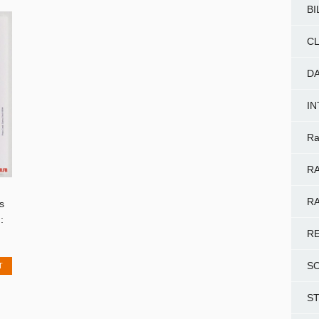
BI
CL
D
I
Ra
RA
RA
s
:
R
T
S
S