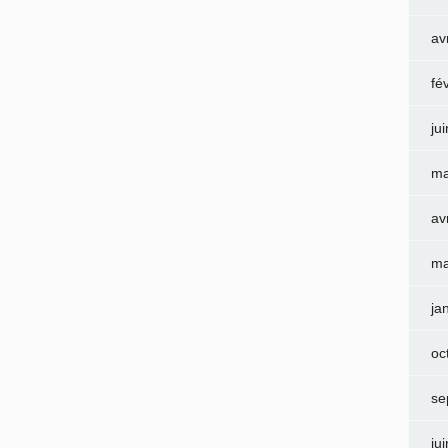
av
fé
ju
ma
av
ma
ja
oc
se
ju