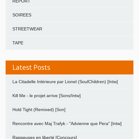
REPORT
SOIREES
STREETWEAR
TAPE
Latest Posts
La Citadelle Intérieure par Lionel (SoulChildren) [Intw]
Kill Me - le projet arrive [Sons/Intw]
Hold Tight (Remixed) [Son]
Rencontre avec Maj Trafyk - "Advienne que Pera" [Intw]
Rappeuses en liberté [Concours]