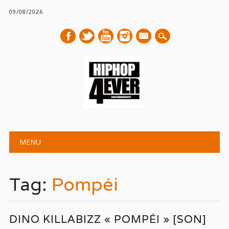
09/08/2026
mail
Main menu
Skip
MENU
to
content
Tag:
Pompéi
DINO KILLABIZZ « POMPÉI » [SON]