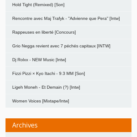
Hold Tight (Remixed) [Son]
Rencontre avec Maj Trafyk - "Advienne que Pera" [Intw]
Rappeuses en liberté [Concours]
Grio Negga revient avec 7 péchés capitaux [INTW]
Dj Rolxx - NEW Music [Intw]
Fizzi Pizzi × Kyo Itachi - 9.3 MM [Son]
Ligeh Moneh - Et Demain (?) [Intw]
Women Voices [Mixtape/Intw]
Archives