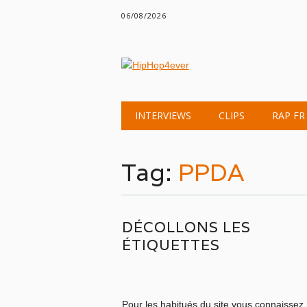
06/08/2026
Main menu
Skip
INTERVIEWS
CLIPS
RAP FR
to
content
Tag:
PPDA
DÉCOLLONS LES
ÉTIQUETTES
Pour les habitués du site vous connaissez