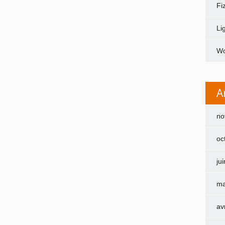
Fi
Li
Wo
A
no
oc
ju
ma
av