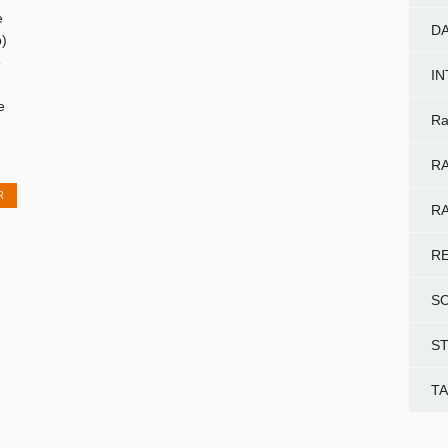
e
D
)
e
I
e
Ra
RA
R
RA
R
S
S
T