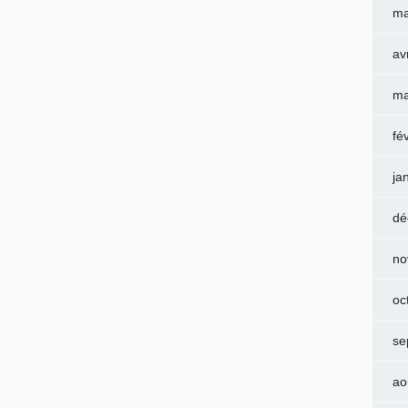
ma
av
ma
fé
ja
dé
no
oc
se
ao