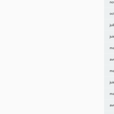
no
oc
jui
ju
ma
av
ma
ju
ma
av