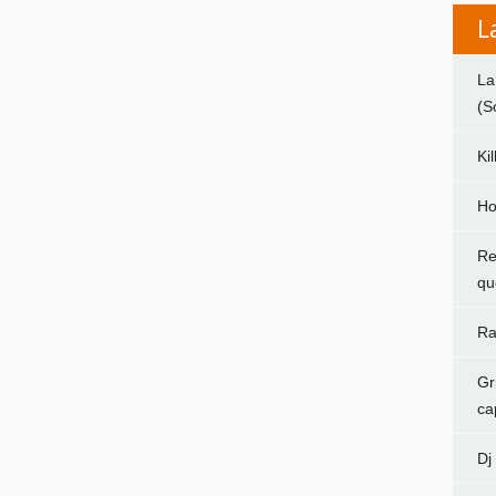
L
La
(S
Ki
Ho
Re
qu
Ra
Gr
ca
Dj