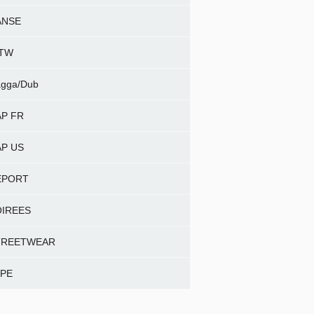
ANSE
NTW
gga/Dub
P FR
P US
EPORT
OIREES
TREETWEAR
APE