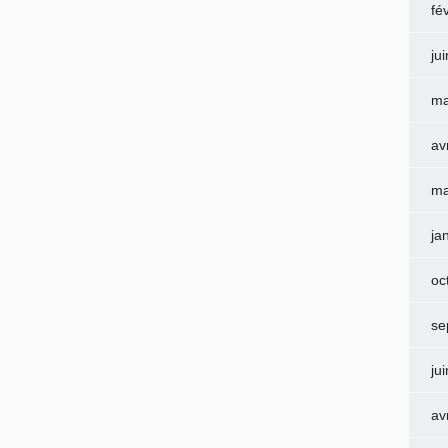
fé
ju
ma
av
ma
ja
oc
se
ju
av