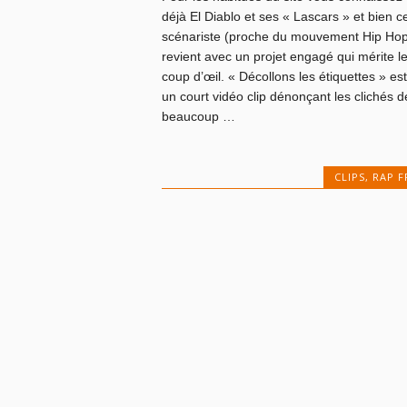
déjà El Diablo et ses « Lascars » et bien c
scénariste (proche du mouvement Hip Hop
revient avec un projet engagé qui mérite l
coup d’œil. « Décollons les étiquettes » est
un court vidéo clip dénonçant les clichés d
beaucoup …
CLIPS
,
RAP F