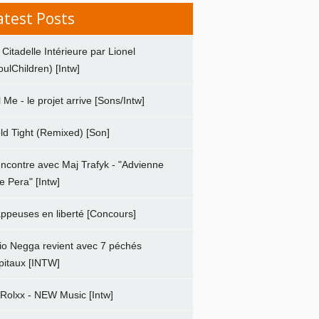
atest Posts
 Citadelle Intérieure par Lionel
oulChildren) [Intw]
ll Me - le projet arrive [Sons/Intw]
ld Tight (Remixed) [Son]
ncontre avec Maj Trafyk - "Advienne
e Pera" [Intw]
ppeuses en liberté [Concours]
io Negga revient avec 7 péchés
pitaux [INTW]
 Rolxx - NEW Music [Intw]