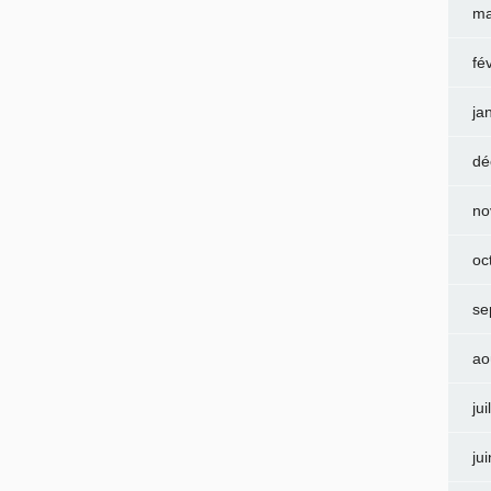
ma
fé
ja
dé
no
oc
se
ao
jui
ju