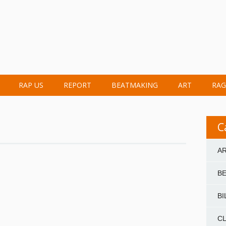
RAP US
REPORT
BEATMAKING
ART
RAG
C
A
B
BI
CL