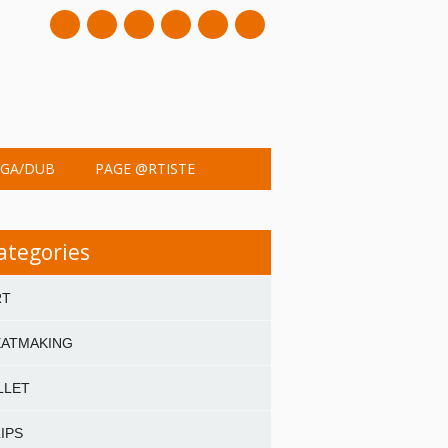
mail
GA/DUB
PAGE @RTISTE
ategories
RT
EATMAKING
LLET
IPS