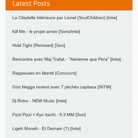
Latest Posts
La Citadelle Intérieure par Lionel (SoulChildren) [Intw]
Kill Me - le projet arrive [Sons/Intw]
Hold Tight (Remixed) [Son]
Rencontre avec Maj Trafyk - "Advienne que Pera" [Intw]
Rappeuses en liberté [Concours]
Grio Negga revient avec 7 péchés capitaux [INTW]
Dj Rolxx - NEW Music [Intw]
Fizzi Pizzi × Kyo Itachi - 9.3 MM [Son]
Ligeh Moneh - Et Demain (?) [Intw]