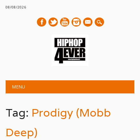
08/08/2026
mail
Main menu
Skip
MENU
to
content
Tag:
Prodigy (Mobb
Deep)