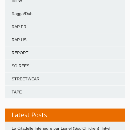
INTW
Ragga/Dub
RAP FR
RAP US
REPORT
SOIREES
STREETWEAR
TAPE
Latest Posts
La Citadelle Intérieure par Lionel (SoulChildren) [Intw]