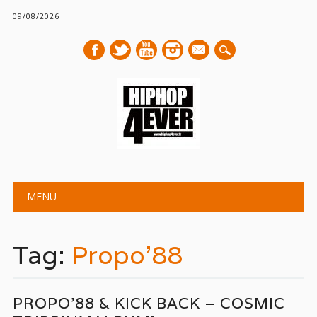
09/08/2026
mail
Main menu
Skip
MENU
to
content
Tag:
Propo’88
PROPO’88 & KICK BACK – COSMIC