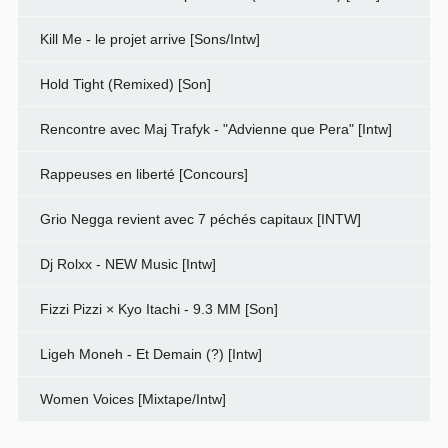
Kill Me - le projet arrive [Sons/Intw]
Hold Tight (Remixed) [Son]
Rencontre avec Maj Trafyk - "Advienne que Pera" [Intw]
Rappeuses en liberté [Concours]
Grio Negga revient avec 7 péchés capitaux [INTW]
Dj Rolxx - NEW Music [Intw]
Fizzi Pizzi × Kyo Itachi - 9.3 MM [Son]
Ligeh Moneh - Et Demain (?) [Intw]
Women Voices [Mixtape/Intw]