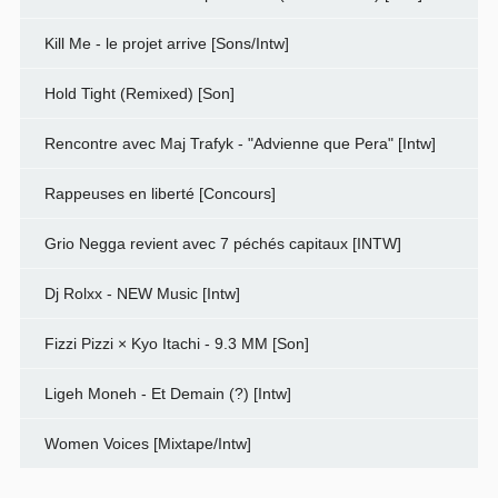
Kill Me - le projet arrive [Sons/Intw]
Hold Tight (Remixed) [Son]
Rencontre avec Maj Trafyk - "Advienne que Pera" [Intw]
Rappeuses en liberté [Concours]
Grio Negga revient avec 7 péchés capitaux [INTW]
Dj Rolxx - NEW Music [Intw]
Fizzi Pizzi × Kyo Itachi - 9.3 MM [Son]
Ligeh Moneh - Et Demain (?) [Intw]
Women Voices [Mixtape/Intw]