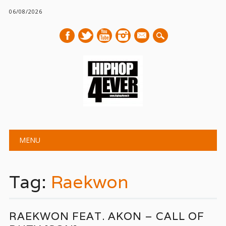
06/08/2026
mail
Main menu
Skip
MENU
to
content
Tag:
Raekwon
RAEKWON FEAT. AKON – CALL OF