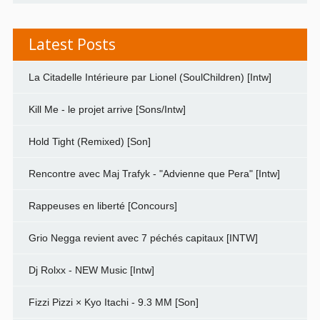
Latest Posts
La Citadelle Intérieure par Lionel (SoulChildren) [Intw]
Kill Me - le projet arrive [Sons/Intw]
Hold Tight (Remixed) [Son]
Rencontre avec Maj Trafyk - "Advienne que Pera" [Intw]
Rappeuses en liberté [Concours]
Grio Negga revient avec 7 péchés capitaux [INTW]
Dj Rolxx - NEW Music [Intw]
Fizzi Pizzi × Kyo Itachi - 9.3 MM [Son]