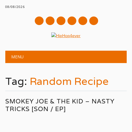
08/08/2026
mail
Main menu
Skip
MENU
to
content
Tag:
Random Recipe
SMOKEY JOE & THE KID – NASTY
TRICKS [SON / EP]