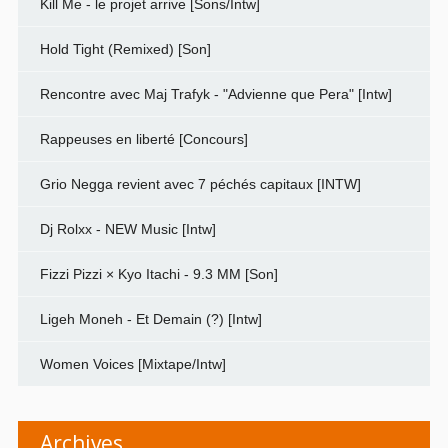
Kill Me - le projet arrive [Sons/Intw]
Hold Tight (Remixed) [Son]
Rencontre avec Maj Trafyk - "Advienne que Pera" [Intw]
Rappeuses en liberté [Concours]
Grio Negga revient avec 7 péchés capitaux [INTW]
Dj Rolxx - NEW Music [Intw]
Fizzi Pizzi × Kyo Itachi - 9.3 MM [Son]
Ligeh Moneh - Et Demain (?) [Intw]
Women Voices [Mixtape/Intw]
Archives