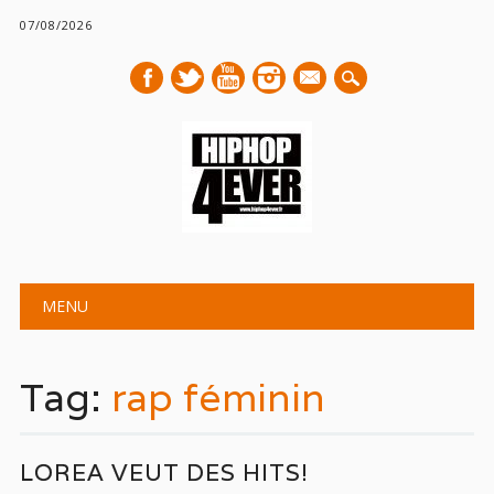
07/08/2026
mail
Main menu
Skip
MENU
to
content
Tag:
rap féminin
LOREA VEUT DES HITS!