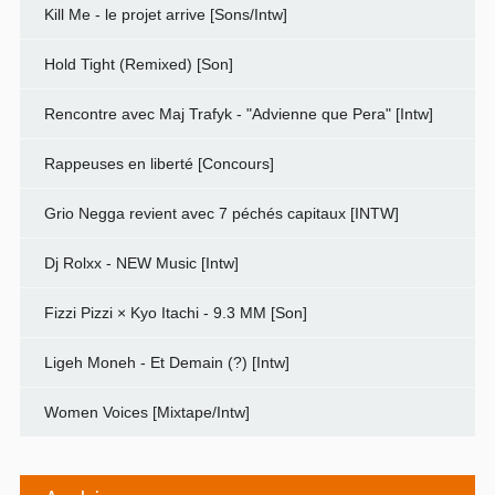
Kill Me - le projet arrive [Sons/Intw]
Hold Tight (Remixed) [Son]
Rencontre avec Maj Trafyk - "Advienne que Pera" [Intw]
Rappeuses en liberté [Concours]
Grio Negga revient avec 7 péchés capitaux [INTW]
Dj Rolxx - NEW Music [Intw]
Fizzi Pizzi × Kyo Itachi - 9.3 MM [Son]
Ligeh Moneh - Et Demain (?) [Intw]
Women Voices [Mixtape/Intw]