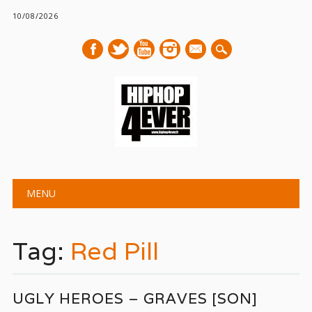
10/08/2026
mail
Main menu
Skip
MENU
to
content
Tag:
Red Pill
UGLY HEROES – GRAVES [SON]