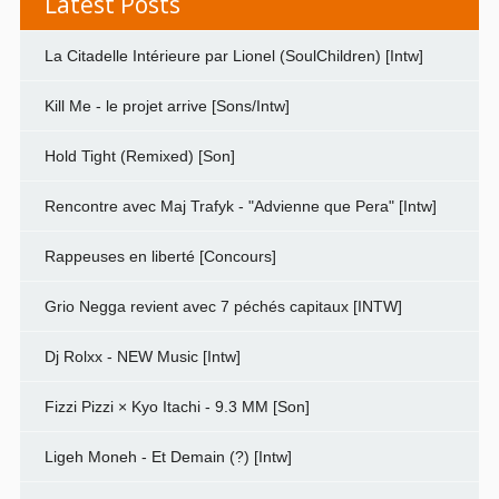
Latest Posts
La Citadelle Intérieure par Lionel (SoulChildren) [Intw]
Kill Me - le projet arrive [Sons/Intw]
Hold Tight (Remixed) [Son]
Rencontre avec Maj Trafyk - "Advienne que Pera" [Intw]
Rappeuses en liberté [Concours]
Grio Negga revient avec 7 péchés capitaux [INTW]
Dj Rolxx - NEW Music [Intw]
Fizzi Pizzi × Kyo Itachi - 9.3 MM [Son]
Ligeh Moneh - Et Demain (?) [Intw]