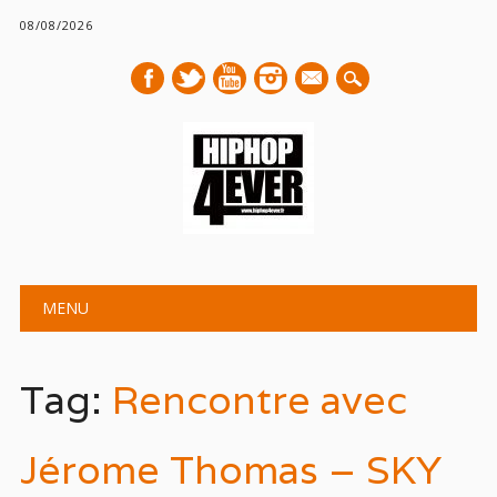
08/08/2026
mail
Main menu
Skip
MENU
to
content
Tag:
Rencontre avec
Jérome Thomas – SKY