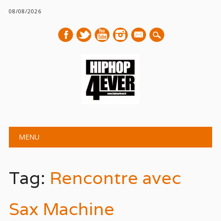
08/08/2026
mail
Main menu
Skip
MENU
to
content
Tag:
Rencontre avec
Sax Machine