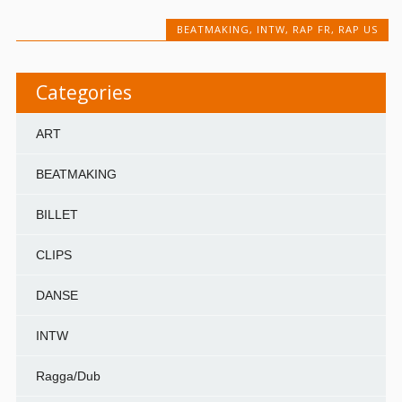
BEATMAKING
,
INTW
,
RAP FR
,
RAP US
Categories
ART
BEATMAKING
BILLET
CLIPS
DANSE
INTW
Ragga/Dub