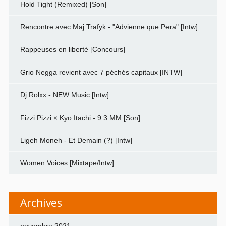
Hold Tight (Remixed) [Son]
Rencontre avec Maj Trafyk - "Advienne que Pera" [Intw]
Rappeuses en liberté [Concours]
Grio Negga revient avec 7 péchés capitaux [INTW]
Dj Rolxx - NEW Music [Intw]
Fizzi Pizzi × Kyo Itachi - 9.3 MM [Son]
Ligeh Moneh - Et Demain (?) [Intw]
Women Voices [Mixtape/Intw]
Archives