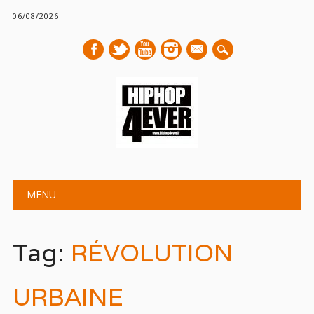
06/08/2026
mail
Main menu
Skip
MENU
to
content
Tag:
RÉVOLUTION
URBAINE