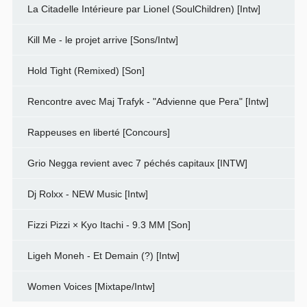
La Citadelle Intérieure par Lionel (SoulChildren) [Intw]
Kill Me - le projet arrive [Sons/Intw]
Hold Tight (Remixed) [Son]
Rencontre avec Maj Trafyk - "Advienne que Pera" [Intw]
Rappeuses en liberté [Concours]
Grio Negga revient avec 7 péchés capitaux [INTW]
Dj Rolxx - NEW Music [Intw]
Fizzi Pizzi × Kyo Itachi - 9.3 MM [Son]
Ligeh Moneh - Et Demain (?) [Intw]
Women Voices [Mixtape/Intw]