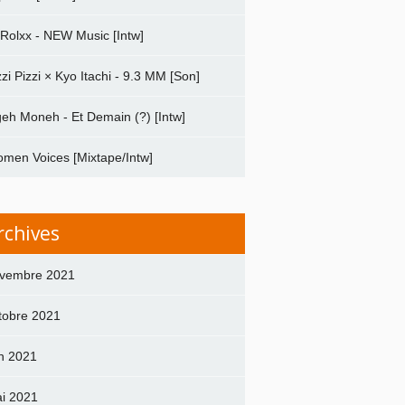
 Rolxx - NEW Music [Intw]
zzi Pizzi × Kyo Itachi - 9.3 MM [Son]
geh Moneh - Et Demain (?) [Intw]
men Voices [Mixtape/Intw]
rchives
vembre 2021
tobre 2021
in 2021
i 2021