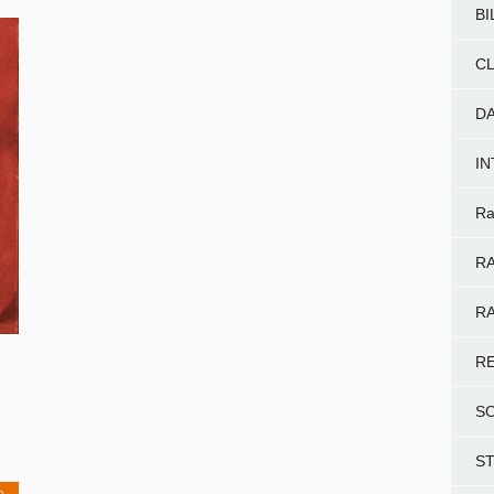
BI
CL
D
I
Ra
RA
RA
R
S
S