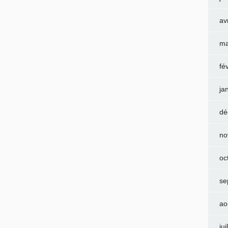
av
ma
fé
ja
dé
no
oc
se
ao
jui