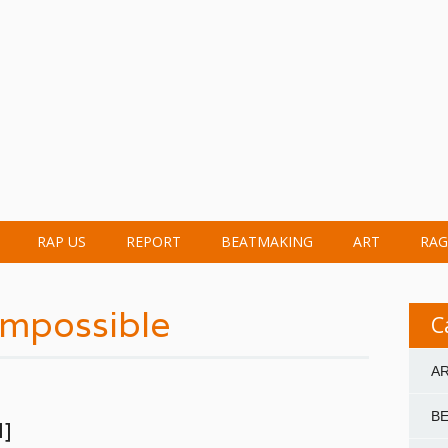
RAP US
REPORT
BEATMAKING
ART
RAG
impossible
C
A
B
]