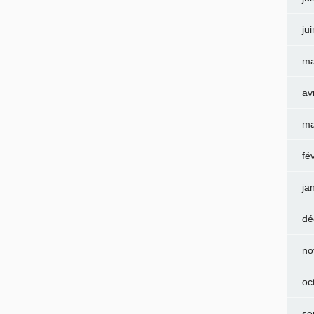
ju
ma
av
ma
fé
ja
dé
no
oc
se