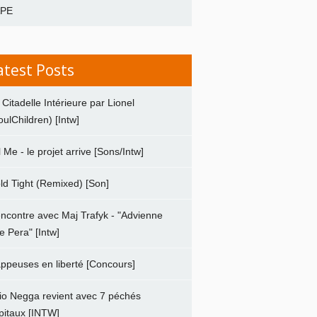
APE
atest Posts
 Citadelle Intérieure par Lionel
oulChildren) [Intw]
ll Me - le projet arrive [Sons/Intw]
ld Tight (Remixed) [Son]
ncontre avec Maj Trafyk - "Advienne
e Pera" [Intw]
ppeuses en liberté [Concours]
io Negga revient avec 7 péchés
pitaux [INTW]