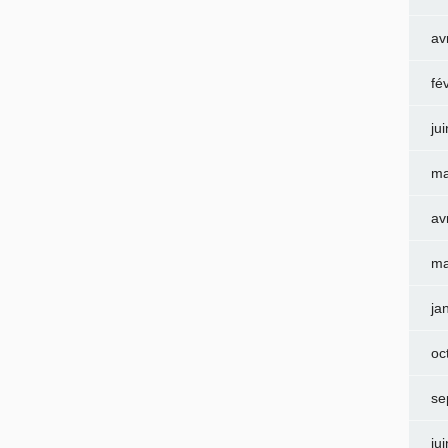
av
fé
ju
ma
av
ma
ja
oc
se
ju