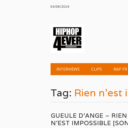
06/08/2026
Main menu
Skip
INTERVIEWS
CLIPS
RAP FR
to
content
Tag:
Rien n’est 
GUEULE D’ANGE – RIEN
N’EST IMPOSSIBLE [SON