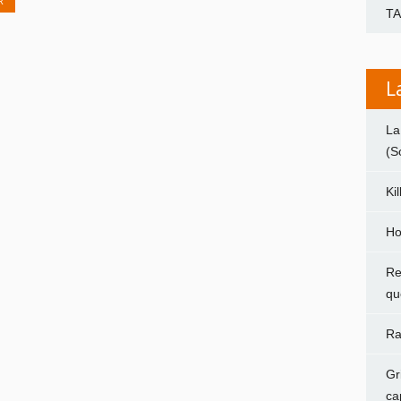
R
T
L
La
(S
Ki
Ho
Re
qu
Ra
Gr
ca