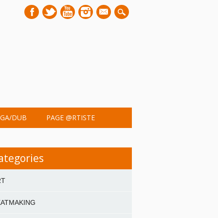
mail
GA/DUB
PAGE @RTISTE
ategories
RT
EATMAKING