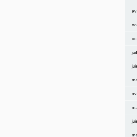
av
no
oc
jui
ju
ma
av
ma
ju
ma