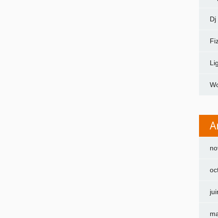
Dj
Fi
Li
Wo
A
no
oc
ju
ma