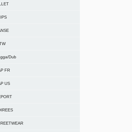
LLET
IPS
ANSE
NTW
gga/Dub
P FR
P US
EPORT
OIREES
TREETWEAR