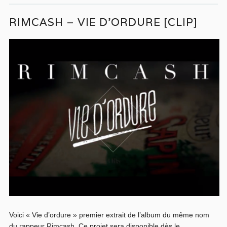
RIMCASH – VIE D’ORDURE [CLIP]
Voici « Vie d’ordure » premier extrait de l’album du même nom
du rappeur Rimcash. Ce projet sera disponible dès le...