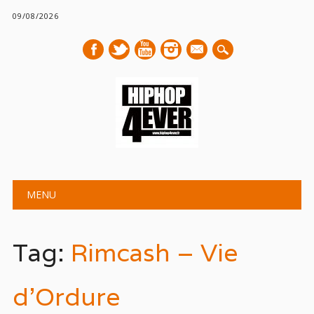
09/08/2026
mail
Main menu
Skip
MENU
to
content
Tag:
Rimcash – Vie
d’Ordure