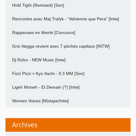
Hold Tight (Remixed) [Son]
Rencontre avec Maj Trafyk - "Advienne que Pera" [Intw]
Rappeuses en liberté [Concours]
Grio Negga revient avec 7 péchés capitaux [INTW]
Dj Rolxx - NEW Music [Intw]
Fizzi Pizzi × Kyo Itachi - 9.3 MM [Son]
Ligeh Moneh - Et Demain (?) [Intw]
Women Voices [Mixtape/Intw]
Archives