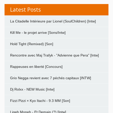
Latest Posts
La Citadelle Intérieure par Lionel (SoulChildren) [Intw]
Kill Me - le projet arrive [Sons/Intw]
Hold Tight (Remixed) [Son]
Rencontre avec Maj Trafyk - "Advienne que Pera" [Intw]
Rappeuses en liberté [Concours]
Grio Negga revient avec 7 péchés capitaux [INTW]
Dj Rolxx - NEW Music [Intw]
Fizzi Pizzi × Kyo Itachi - 9.3 MM [Son]
Ligeh Moneh - Et Demain (?) [Intw]