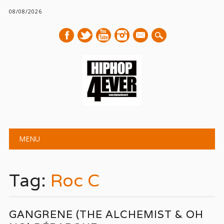
08/08/2026
mail
Main menu
Skip
MENU
to
content
Tag:
Roc C
GANGRENE (THE ALCHEMIST & OH