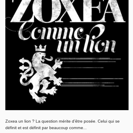
Zoxea un lion ? La question mérite d’être posée. Celui qui se
définit et est définit par beaucoup comme...