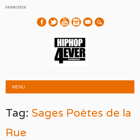
06/08/2026
mail
Main menu
Skip
MENU
to
content
Tag:
Sages Poètes de la
Rue