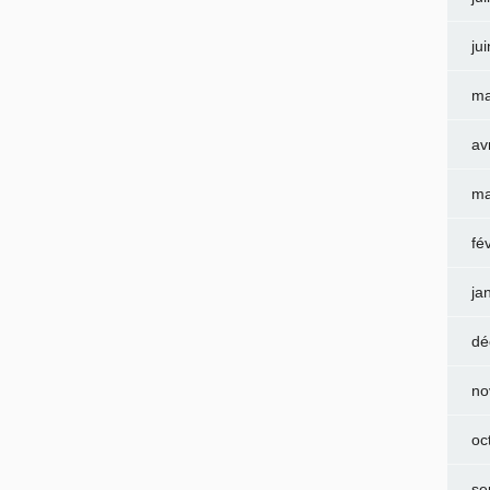
ju
ma
av
ma
fé
ja
dé
no
oc
se