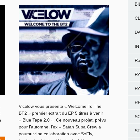
BI
CL
D
I
Ra
RA
RA
R
k
Vicelow vous présente « Welcome To The
t
BT2 » premier extrait du EP 5 titres à venir
S
n
« Blue Tape 2.0 ». Ce nouveau projet, prévu
pour l’automne, l’ex – Saïan Supa Crew a
S
poursuivi sa collaboration avec SoFly,