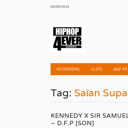
06/08/2026
Main menu
Skip
INTERVIEWS
CLIPS
RAP FR
to
content
Tag:
Saïan Supa
KENNEDY X SIR SAMUE
– D.F.P [SON]