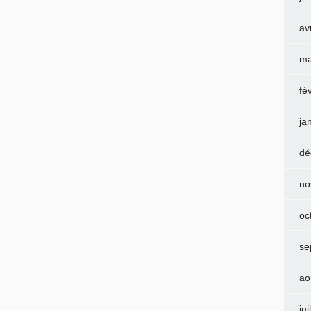
av
ma
fé
ja
dé
no
oc
se
ao
jui