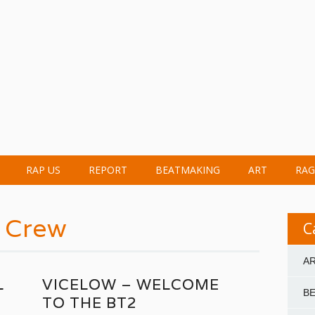
RAP US
REPORT
BEATMAKING
ART
RAG
 Crew
C
A
L
VICELOW – WELCOME
B
TO THE BT2