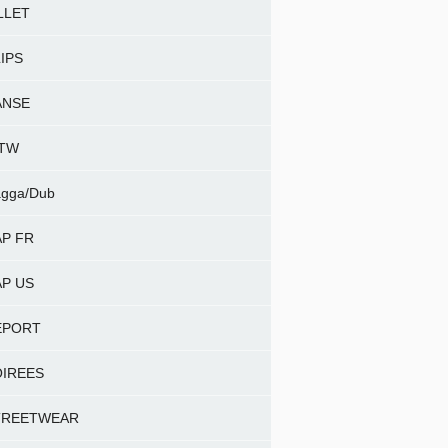
LLET
IPS
ANSE
NTW
gga/Dub
P FR
P US
EPORT
OIREES
TREETWEAR