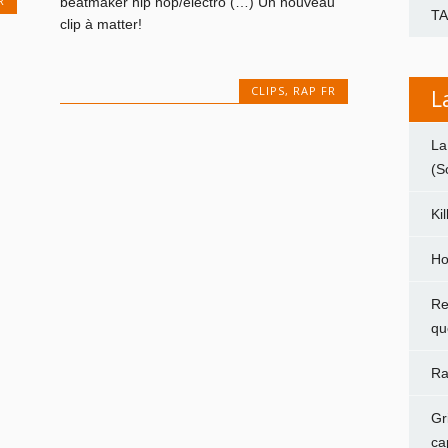
R
beatmaker hip hop/électro (…) Un nouveau
T
clip à matter!
CLIPS
,
RAP FR
L
La
(S
Ki
Ho
Re
qu
Ra
Gr
ca