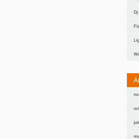
Dj
Fi
Li
Wo
A
no
oc
ju
ma