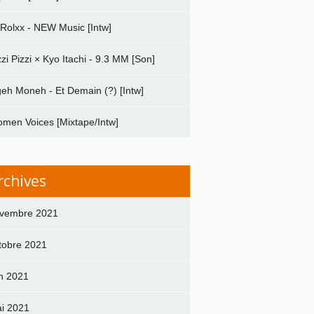
 Rolxx - NEW Music [Intw]
zzi Pizzi × Kyo Itachi - 9.3 MM [Son]
geh Moneh - Et Demain (?) [Intw]
men Voices [Mixtape/Intw]
rchives
vembre 2021
tobre 2021
in 2021
i 2021