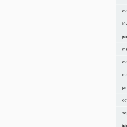
av
fé
ju
ma
av
ma
ja
oc
se
ju