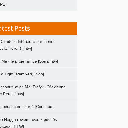
APE
atest Posts
 Citadelle Intérieure par Lionel
oulChildren) [Intw]
ll Me - le projet arrive [Sons/Intw]
ld Tight (Remixed) [Son]
ncontre avec Maj Trafyk - "Advienne
e Pera" [Intw]
ppeuses en liberté [Concours]
io Negga revient avec 7 péchés
pitaux [INTW]