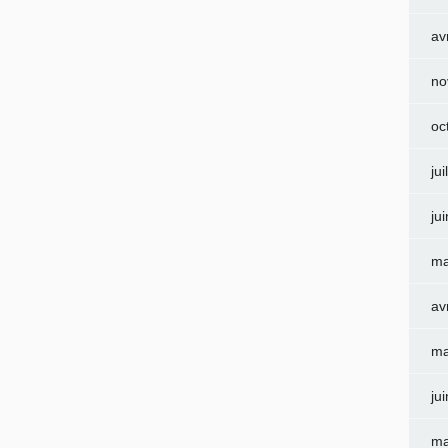
av
no
oc
jui
ju
ma
av
ma
ju
ma