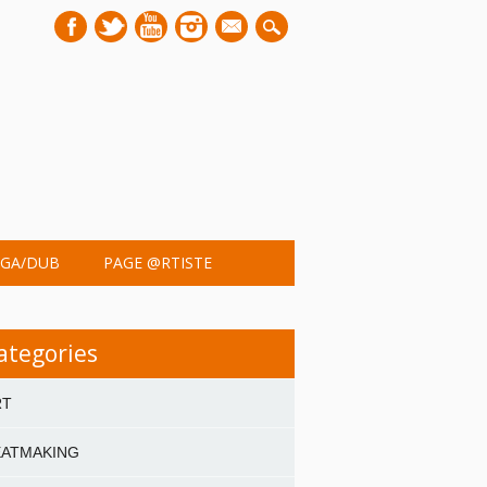
mail
GA/DUB
PAGE @RTISTE
ategories
RT
EATMAKING