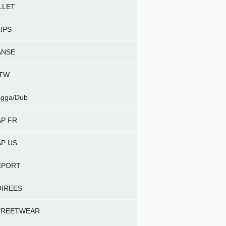
LLET
IPS
ANSE
NTW
gga/Dub
P FR
P US
EPORT
OIREES
TREETWEAR