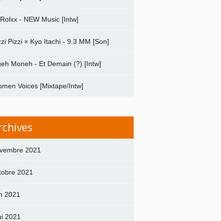
 Rolxx - NEW Music [Intw]
zzi Pizzi × Kyo Itachi - 9.3 MM [Son]
geh Moneh - Et Demain (?) [Intw]
men Voices [Mixtape/Intw]
rchives
vembre 2021
tobre 2021
in 2021
i 2021