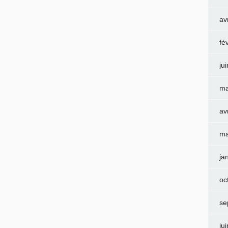
av
fé
ju
ma
av
ma
ja
oc
se
ju