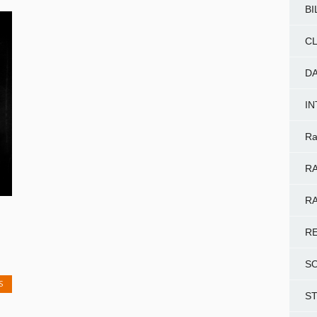
BI
CL
D
I
Ra
RA
RA
R
m
.
S
S
S