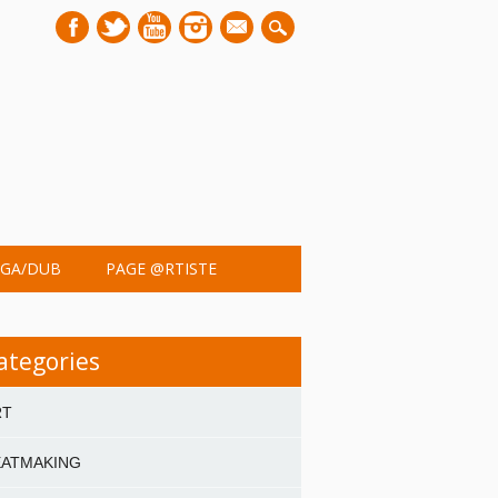
mail
GA/DUB
PAGE @RTISTE
ategories
RT
EATMAKING