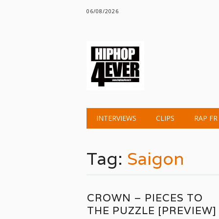
06/08/2026
Main menu
Skip
INTERVIEWS
CLIPS
RAP FR
to
content
Tag:
Saigon
CROWN – PIECES TO
THE PUZZLE [PREVIEW]