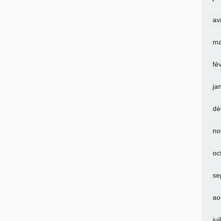
av
ma
fé
ja
dé
no
oc
se
ao
jui