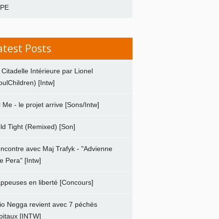
APE
atest Posts
 Citadelle Intérieure par Lionel
oulChildren) [Intw]
ll Me - le projet arrive [Sons/Intw]
ld Tight (Remixed) [Son]
ncontre avec Maj Trafyk - "Advienne
e Pera" [Intw]
ppeuses en liberté [Concours]
io Negga revient avec 7 péchés
pitaux [INTW]