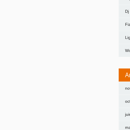
Dj
Fi
Li
Wo
A
no
oc
ju
ma