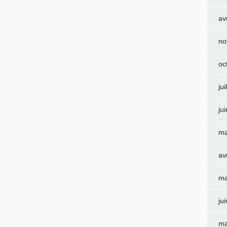
av
no
oc
jui
ju
ma
av
ma
ju
ma