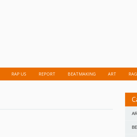
RAP US
REPORT
BEATMAKING
ART
RAG
C
A
B