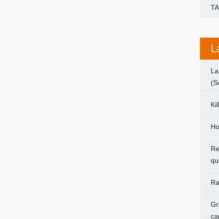
T
L
La
(S
Ki
Ho
Re
qu
Ra
Gr
ca