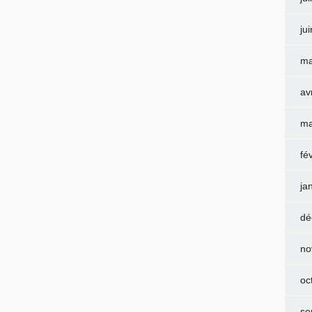
ju
ma
av
ma
fé
ja
dé
no
oc
se