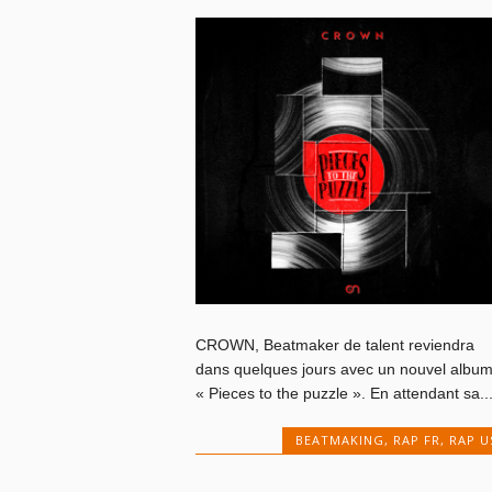
CROWN, Beatmaker de talent reviendra
dans quelques jours avec un nouvel albu
« Pieces to the puzzle ». En attendant sa..
BEATMAKING
,
RAP FR
,
RAP U