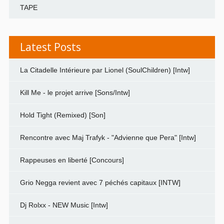
TAPE
Latest Posts
La Citadelle Intérieure par Lionel (SoulChildren) [Intw]
Kill Me - le projet arrive [Sons/Intw]
Hold Tight (Remixed) [Son]
Rencontre avec Maj Trafyk - "Advienne que Pera" [Intw]
Rappeuses en liberté [Concours]
Grio Negga revient avec 7 péchés capitaux [INTW]
Dj Rolxx - NEW Music [Intw]