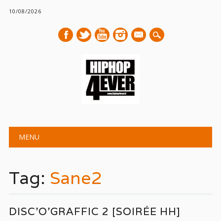
10/08/2026
mail
Main menu
Skip
MENU
to
content
Tag:
Sane2
DISC’O’GRAFFIC 2 [SOIRÉE HH]