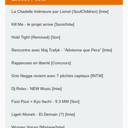
La Citadelle Intérieure par Lionel (SoulChildren) [Intw]
Kill Me - le projet arrive [Sons/Intw]
Hold Tight (Remixed) [Son]
Rencontre avec Maj Trafyk - "Advienne que Pera" [Intw]
Rappeuses en liberté [Concours]
Grio Negga revient avec 7 péchés capitaux [INTW]
Dj Rolxx - NEW Music [Intw]
Fizzi Pizzi × Kyo Itachi - 9.3 MM [Son]
Ligeh Moneh - Et Demain (?) [Intw]
Women Voices [Mixtape/Intw]