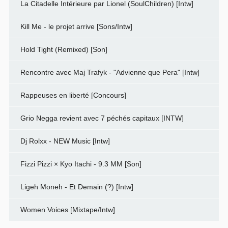
La Citadelle Intérieure par Lionel (SoulChildren) [Intw]
Kill Me - le projet arrive [Sons/Intw]
Hold Tight (Remixed) [Son]
Rencontre avec Maj Trafyk - "Advienne que Pera" [Intw]
Rappeuses en liberté [Concours]
Grio Negga revient avec 7 péchés capitaux [INTW]
Dj Rolxx - NEW Music [Intw]
Fizzi Pizzi × Kyo Itachi - 9.3 MM [Son]
Ligeh Moneh - Et Demain (?) [Intw]
Women Voices [Mixtape/Intw]