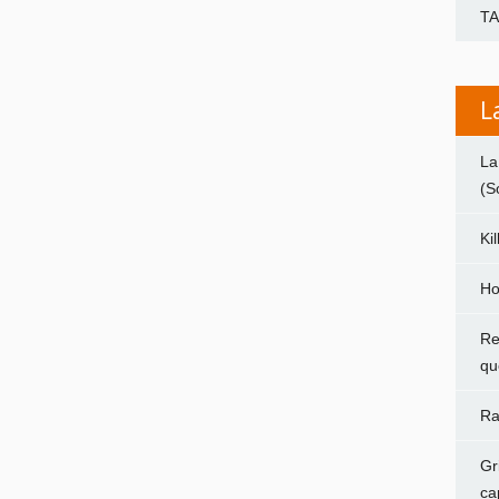
T
L
La
(S
Ki
Ho
Re
qu
Ra
Gr
ca