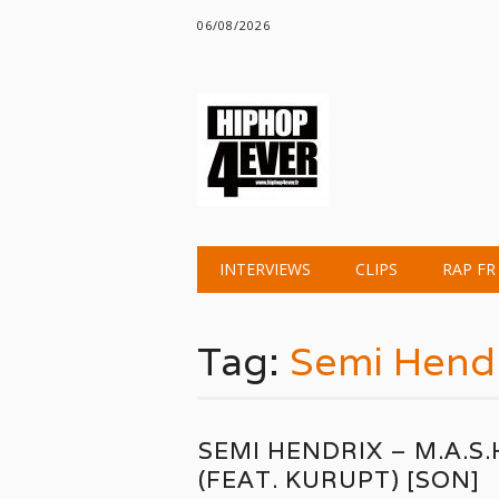
06/08/2026
Main menu
Skip
INTERVIEWS
CLIPS
RAP FR
to
content
Tag:
Semi Hend
SEMI HENDRIX – M.A.S.
(FEAT. KURUPT) [SON]