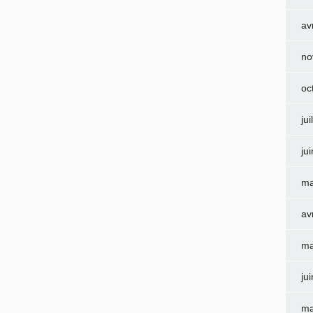
av
no
oc
jui
ju
ma
av
ma
ju
ma