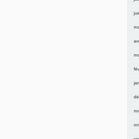
ju
ma
av
ma
fé
ja
dé
no
oc
se