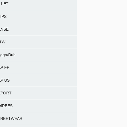
LLET
IPS
ANSE
NTW
gga/Dub
P FR
P US
EPORT
OIREES
TREETWEAR