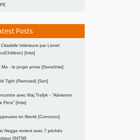
APE
atest Posts
 Citadelle Intérieure par Lionel
oulChildren) [Intw]
ll Me - le projet arrive [Sons/Intw]
ld Tight (Remixed) [Son]
ncontre avec Maj Trafyk - "Advienne
e Pera" [Intw]
ppeuses en liberté [Concours]
io Negga revient avec 7 péchés
pitaux [INTW]