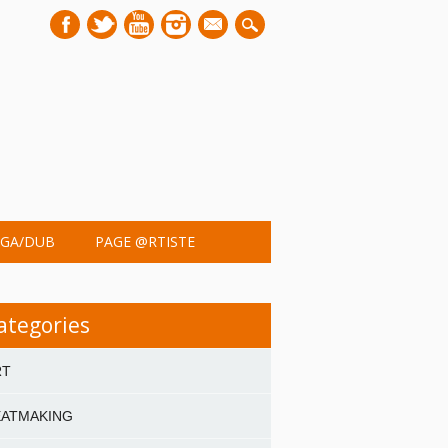
mail
GA/DUB
PAGE @RTISTE
ategories
RT
EATMAKING