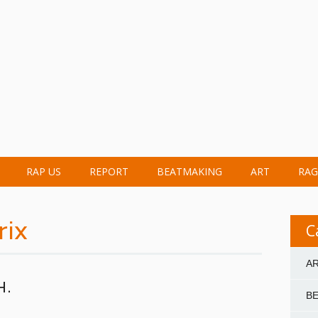
RAP US
REPORT
BEATMAKING
ART
RAG
rix
C
A
H.
B