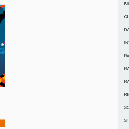
BI
CL
D
I
Ra
RA
RA
R
S
S
E