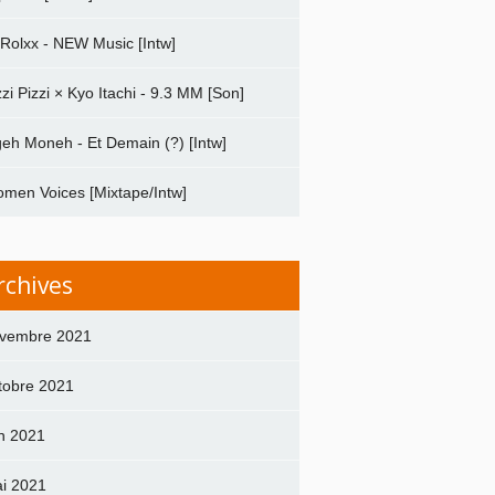
 Rolxx - NEW Music [Intw]
zzi Pizzi × Kyo Itachi - 9.3 MM [Son]
geh Moneh - Et Demain (?) [Intw]
men Voices [Mixtape/Intw]
rchives
vembre 2021
tobre 2021
in 2021
i 2021