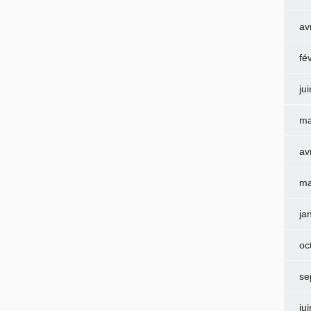
av
fé
ju
ma
av
ma
ja
oc
se
ju