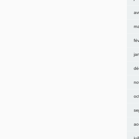
av
ma
fé
ja
dé
no
oc
se
ao
jui