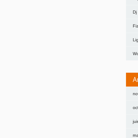
Dj
Fi
Li
Wo
A
no
oc
ju
ma