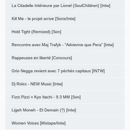
La Citadelle Intérieure par Lionel (SoulChildren) [Intw]
Kill Me - le projet arrive [Sons/Intw]
Hold Tight (Remixed) [Son]
Rencontre avec Maj Trafyk - "Advienne que Pera" [Intw]
Rappeuses en liberté [Concours]
Grio Negga revient avec 7 péchés capitaux [INTW]
Dj Rolxx - NEW Music [Intw]
Fizzi Pizzi × Kyo Itachi - 9.3 MM [Son]
Ligeh Moneh - Et Demain (?) [Intw]
Women Voices [Mixtape/Intw]