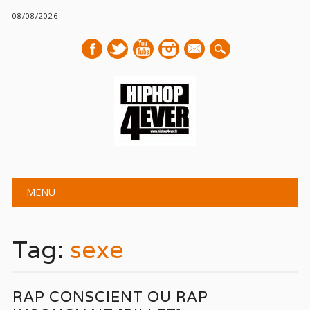
08/08/2026
mail
Main menu
Skip
MENU
to
content
Tag:
sexe
RAP CONSCIENT OU RAP